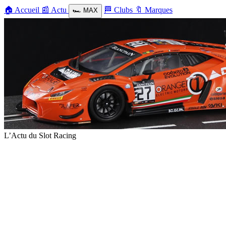
🏠
Accueil
📰
Actu
🏁
Clubs
🔖
Marques
🏎️
MAX
L’Actu du Slot Racing