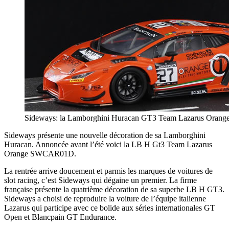
Sideways: la Lamborghini Huracan GT3 Team Lazarus Or
Sideways présente une nouvelle décoration de sa Lamborghini
Huracan. Annoncée avant l’été voici la LB H Gt3 Team Lazarus
Orange SWCAR01D.
La rentrée arrive doucement et parmis les marques de voitures de
slot racing, c’est Sideways qui dégaine un premier. La firme
française présente la quatrième décoration de sa superbe LB H GT3.
Sideways a choisi de reproduire la voiture de l’équipe italienne
Lazarus qui participe avec ce bolide aux séries internationales GT
Open et Blancpain GT Endurance.