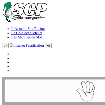
L’Actu du Slot Racing
Le Coin des Sloteurs
Les Marques de Slot
🌙
📲