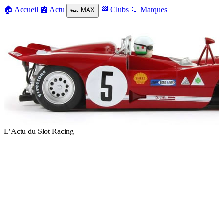
🏠
Accueil
📰
Actu
🏁
Clubs
🔖
Marques
🏎️
MAX
L’Actu du Slot Racing