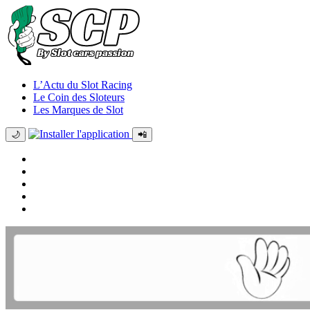
L’Actu du Slot Racing
Le Coin des Sloteurs
Les Marques de Slot
🌙
📲