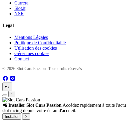
Carrera
Slot.it
NSR
Légal
Mentions Légales
Politique de Confidentialité
Utilisation des cookies
Gérer mes cookies
Contact
© 2026 Slot Cars Passion. Tous droits réservés.
🏎️
↑
📲 Installer Slot Cars Passion
Accédez rapidement à toute l'actu
slot racing depuis votre écran d'accueil.
Installer
✕