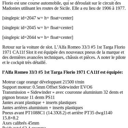
Florio est une course automobile, qui se déroulait sur le circuit des
Madonies utilisant les routes de Sicile. Elle a eu lieu de 1906 à 1977.
[singlepic id=2047 w= h= float=center]
[singlepic id=2045 w= h= float=center]
[singlepic id=2044 w= h= float=center]
Retour sur la voiture de slot. L’Alfa Romeo 33/3 #5 1st Targa Florio
1971 CA11f Slot it est équipée des nouveaux pneus de la marque et
des dernières avancées techniques, châssis et pièces. A noter le pilote
et le cockpit très détaillé.
l’Alfa Romeo 33/3 #5 1st Targa Florio 1971 CA11f est équipée:
Moteur cage orange développant 21500 t/min
Support moteur: 0.5mm Offset Sidewinder EVO6
Transmission « Sidewinder » avec couronne aluminium 32 dents et
pignon bronze 11 dents PS11
Jantes avant plastique + inserts plastiques
Jantes arrières aluminium + inserts plastiques
Pneus avant PT1088C1 (14.3X8.2) et arrière PT35 dwg1140
15.8×8.2
Axes calibrés 45mm