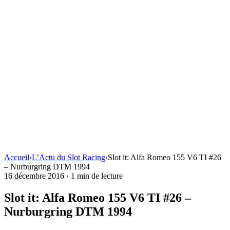
Accueil
›
L’Actu du Slot Racing
›
Slot it: Alfa Romeo 155 V6 TI #26
– Nurburgring DTM 1994
16 décembre 2016
·
1 min de lecture
Slot it: Alfa Romeo 155 V6 TI #26 –
Nurburgring DTM 1994