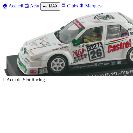
🏠
Accueil
📰
Actu
🏁
Clubs
🔖
Marques
🏎️
MAX
L’Actu du Slot Racing