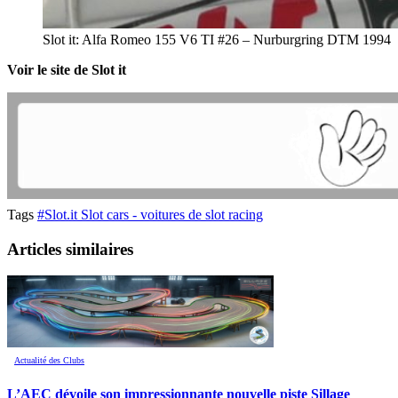
Slot it: Alfa Romeo 155 V6 TI #26 – Nurburgring DTM 1994
Voir le site de Slot it
Tags
#Slot.it Slot cars - voitures de slot racing
Articles similaires
Actualité des Clubs
L’AEC dévoile son impressionnante nouvelle piste Sillage