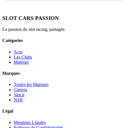
SLOT CARS PASSION
La passion du slot racing, partagée.
Catégories
Actu
Les Clubs
Matériel
Marques
Toutes les Marques
Carrera
Slot.it
NSR
Légal
Mentions Légales
Politique de Confidentialité