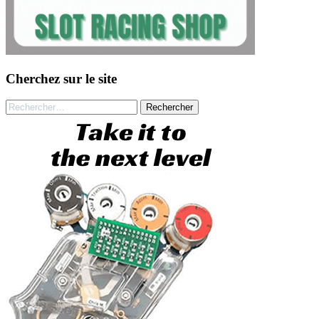
Cherchez sur le site
Rechercher :