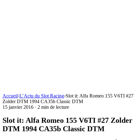
Accueil
›
L’Actu du Slot Racing
›
Slot it: Alfa Romeo 155 V6TI #27
Zolder DTM 1994 CA35b Classic DTM
15 janvier 2016
·
2 min de lecture
Slot it: Alfa Romeo 155 V6TI #27 Zolder
DTM 1994 CA35b Classic DTM