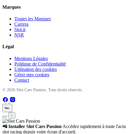
Marques
Toutes les Marques
Carrera
Slot.it
NSR
Légal
Mentions Légales
Politique de Confidentialité
Utilisation des cookies
Gérer mes cookies
Contact
© 2026 Slot Cars Passion. Tous droits réservés.
🏎️
↑
📲 Installer Slot Cars Passion
Accédez rapidement à toute l'actu
slot racing depuis votre écran d'accueil.