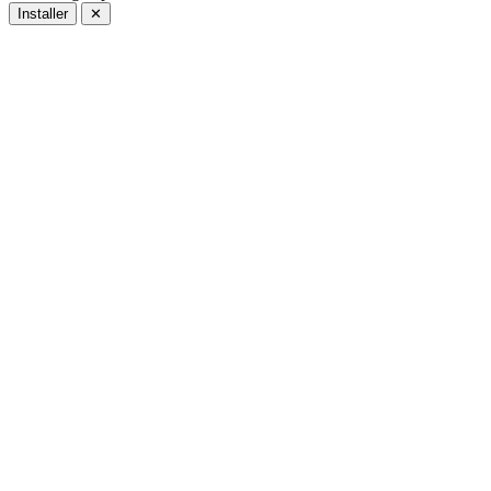
Installer
✕