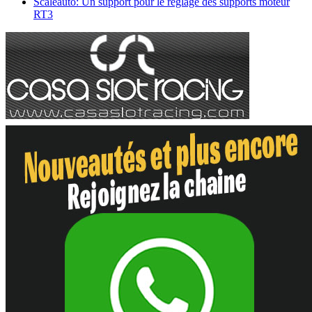
Scaleauto: Un support pour le réglage des supports moteur
RT3