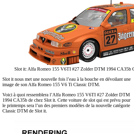
Slot it: Alfa Romeo 155 V6TI #27 Zolder DTM 1994 CA35b 
Slot it nous met une nouvelle fois l’eau à la bouche en dévoilant une
image de son Alfa Romeo 155 V6 Ti Classic DTM.
Voici à quoi ressemblera l’Alfa Romeo 155 V6TI #27 Zolder DTM
1994 CA35b de chez Slot it. Cette voiture de slot qui est prévu pour
le printemps sera l’un des premiers modèles de la nouvelle catégorie
Classic DTM de Slot it.