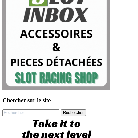
Cherchez sur le site
Rechercher :