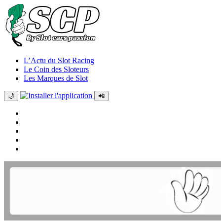
L’Actu du Slot Racing
Le Coin des Sloteurs
Les Marques de Slot
🌙
📲