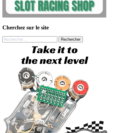
Cherchez sur le site
Rechercher :