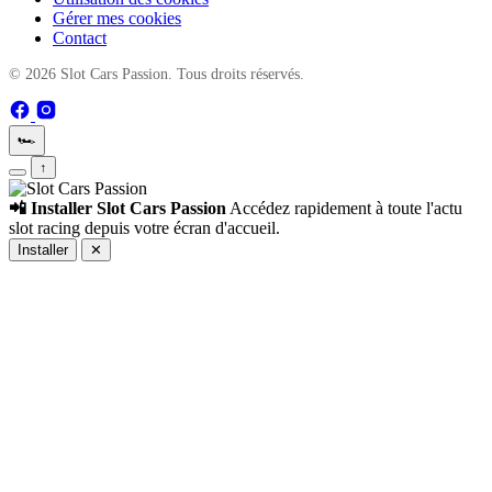
Gérer mes cookies
Contact
© 2026 Slot Cars Passion. Tous droits réservés.
🏎️
↑
📲 Installer Slot Cars Passion
Accédez rapidement à toute l'actu
slot racing depuis votre écran d'accueil.
Installer
✕