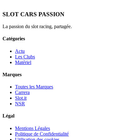
SLOT CARS PASSION
La passion du slot racing, partagée.
Catégories
Actu
Les Clubs
Matériel
Marques
Toutes les Marques
Carrera
Slot.it
NSR
Légal
Mentions Légales
Politique de Confidentialité
Utilisation des cookies