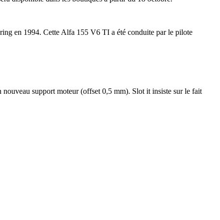
ouring en 1994. Cette Alfa 155 V6 TI a été conduite par le pilote
nouveau support moteur (offset 0,5 mm). Slot it insiste sur le fait