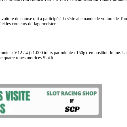
la voiture de course qui a participé à la série allemande de voiture de T
et les couleurs de Jagermeister.
 moteur V12 / 4 (21.000 tours par minute / 150g) en position Inline. Un 
me quatre roues motrices Slot it.