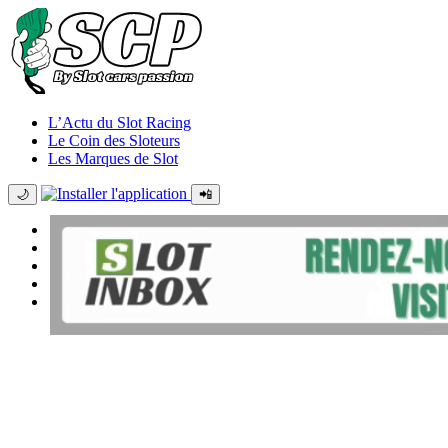
L’Actu du Slot Racing
Le Coin des Sloteurs
Les Marques de Slot
🌙
📲