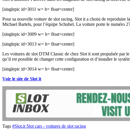
[singlepic id=3011 w= h= float=center]
Pour sa nouvelle voiture de slot racing, Slot it a choisi de reproduire 
Michael Bartels, pour l’équipe Schubel. La voiture porte le numéro 27 
[singlepic id=3009 w= h= float=center]
[singlepic id=3013 w= h= float=center]
Les voitures de slot DTM Classic de chez Slot it sont propulsée par le
qu’il est possible de changer cette configuration et d’installer le systè
[singlepic id=3014 w= h= float=center]
Voir le site de Slot it
Tags
#Slot.it Slot cars - voitures de slot racing