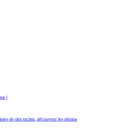
ng !
tes de slot racing, découvrez les photos