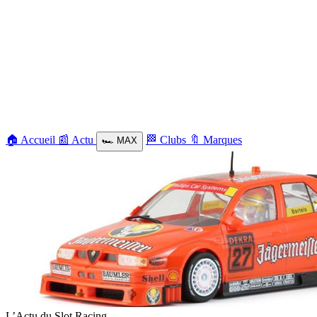
🏠
Accueil
📰
Actu
🏁
Clubs
🔖
Marques
🏎️
MAX
L’Actu du Slot Racing