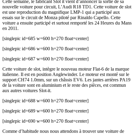
Cette semaine, le fabricant Slot it vient d’annoncer la sortie de sa
nouvelle voiture pour circuit, L’Audi R18 TD1. Cette voiture de slot
est une reproduction du magnifique LMP-1 qui a participé aux
essais sur le circuit de Monza piloté par Rinaldo Capello. Cette
voiture a ensuite participé et surtout remporté les 24 Heures du Mans
en 2011.
[singlepic id=685 w=600 h=270 float=center]
[singlepic id=686 w=600 h=270 float=center]
[singlepic id=687 w=600 h=270 float=center]
Cette voiture de slot, intègre le nouveau moteur Flat-6 de la marque
italienne. Il est en position Anglewinder. Le moteur est monté sur le
support CH74 1.0mm, sur un châssis EV6. Les jantes arrières PA19
de la voiture sont en aluminium et le reste des pièces, est commun
aux autres voitures Slot-it.
[singlepic id=688 w=600 h=270 float=center]
[singlepic id=689 w=600 h=270 float=center]
[singlepic id=690 w=600 h=270 float=center]
Comme d’habitude nous nous attendons à trouver une voiture de