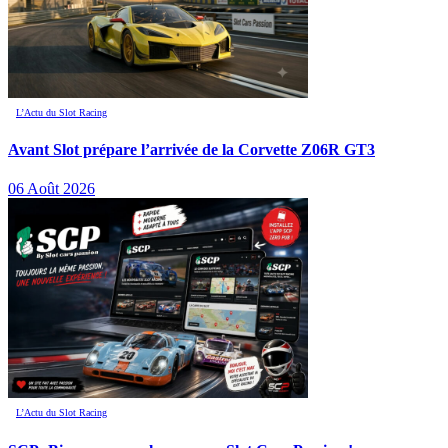
L’Actu du Slot Racing
Avant Slot prépare l’arrivée de la Corvette Z06R GT3
06 Août 2026
L’Actu du Slot Racing