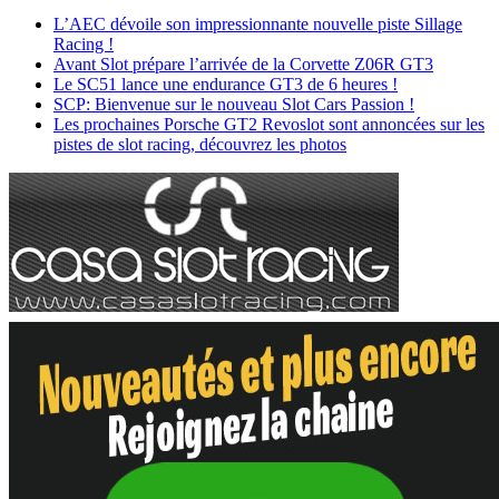
L’AEC dévoile son impressionnante nouvelle piste Sillage
Racing !
Avant Slot prépare l’arrivée de la Corvette Z06R GT3
Le SC51 lance une endurance GT3 de 6 heures !
SCP: Bienvenue sur le nouveau Slot Cars Passion !
Les prochaines Porsche GT2 Revoslot sont annoncées sur les
pistes de slot racing, découvrez les photos