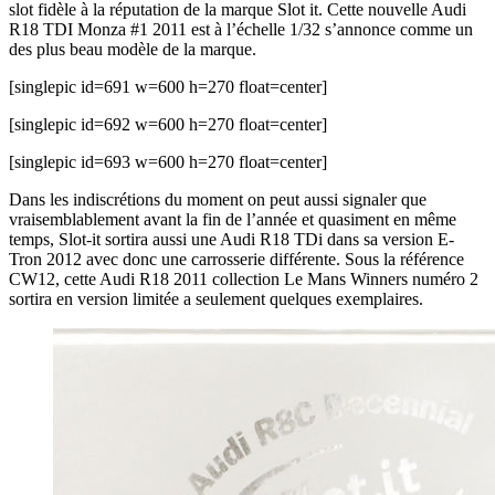
slot fidèle à la réputation de la marque Slot it. Cette nouvelle Audi
R18 TDI Monza #1 2011 est à l’échelle 1/32 s’annonce comme un
des plus beau modèle de la marque.
[singlepic id=691 w=600 h=270 float=center]
[singlepic id=692 w=600 h=270 float=center]
[singlepic id=693 w=600 h=270 float=center]
Dans les indiscrétions du moment on peut aussi signaler que
vraisemblablement avant la fin de l’année et quasiment en même
temps, Slot-it sortira aussi une Audi R18 TDi dans sa version E-
Tron 2012 avec donc une carrosserie différente. Sous la référence
CW12, cette Audi R18 2011 collection Le Mans Winners numéro 2
sortira en version limitée a seulement quelques exemplaires.