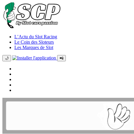
L’Actu du Slot Racing
Le Coin des Sloteurs
Les Marques de Slot
🌙
📲