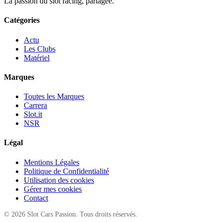
La passion du slot racing, partagée.
Catégories
Actu
Les Clubs
Matériel
Marques
Toutes les Marques
Carrera
Slot.it
NSR
Légal
Mentions Légales
Politique de Confidentialité
Utilisation des cookies
Gérer mes cookies
Contact
© 2026 Slot Cars Passion. Tous droits réservés.