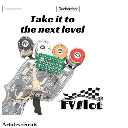
Rechercher :
Articles récents