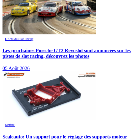
L’Actu du Slot Racing
Les prochaines Porsche GT2 Revoslot sont annoncées sur les
pistes de slot racing, découvrez les photos
05 Août 2026
Matériel
Scaleauto: Un support pour le réglage des supports moteur