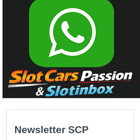
Newsletter SCP