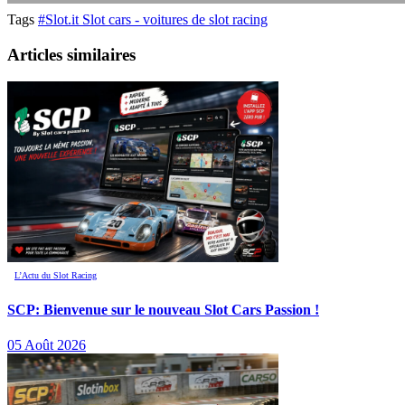
Tags
#Slot.it Slot cars - voitures de slot racing
Articles similaires
L’Actu du Slot Racing
SCP: Bienvenue sur le nouveau Slot Cars Passion !
05 Août 2026