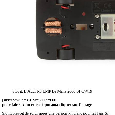
Slot it: L’Audi R8 LMP Le Mans 2000 SI-CW19
[slideshow id=356 w=800 h=600]
pour faire avancer le diaporama cliquer sur l’image
Slot it prévoit de sortir après une version kit blanc pour les fans SI-