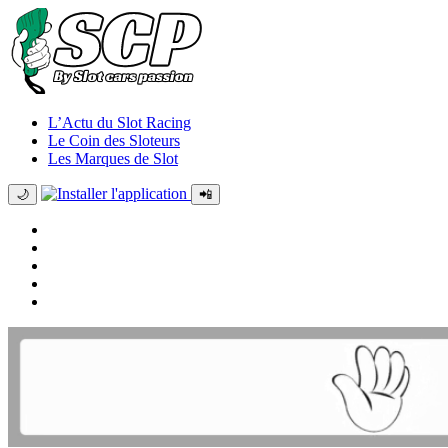
L’Actu du Slot Racing
Le Coin des Sloteurs
Les Marques de Slot
🌙
📲