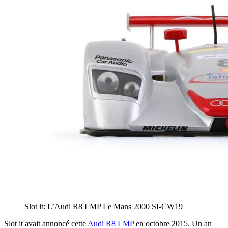
Slot it: L’Audi R8 LMP Le Mans 2000 SI-CW19
Slot it avait annoncé cette
Audi R8 LMP
en octobre 2015. Un an