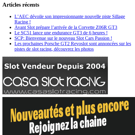
Articles récents
L’AEC dévoile son impressionnante nouvelle piste Sillage
Racing !
Avant Slot prépare l’arrivée de la Corvette Z06R GT3
Le SC51 lance une endurance GT3 de 6 heures !
SCP: Bienvenue sur le nouveau Slot Cars Passion !
Les prochaines Porsche GT2 Revoslot sont annoncées sur les
pistes de slot racing, découvrez les photos