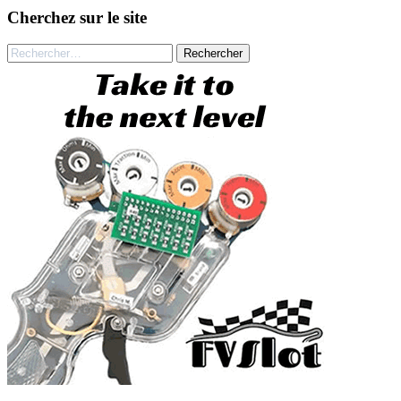
Cherchez sur le site
Rechercher :