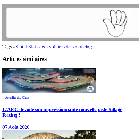
Tags
#Slot.it Slot cars - voitures de slot racing
Articles similaires
Actualité des Clubs
L’AEC dévoile son impressionnante nouvelle piste Sillage
Racing !
07 Août 2026