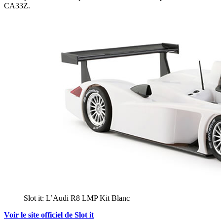
CA33Z.
Slot it: L’Audi R8 LMP Kit Blanc
Voir le site officiel de Slot it