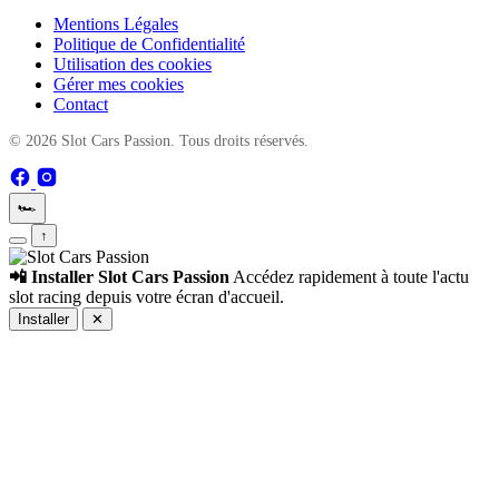
Mentions Légales
Politique de Confidentialité
Utilisation des cookies
Gérer mes cookies
Contact
© 2026 Slot Cars Passion. Tous droits réservés.
🏎️
↑
📲 Installer Slot Cars Passion
Accédez rapidement à toute l'actu
slot racing depuis votre écran d'accueil.
Installer
✕