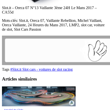
Slot.it – Oreca 07 N°13 Vaillante 3ème 24H Le Mans 2017 –
CA55d
Mots-clés: Slot.it, Oreca 07, Vaillante Rebellion, Michel Vaillant,
Oreca Vaillante, 24 Heures du Mans 2017, LMP2, slot car, voiture
de slot, Slot Cars Passion
Tags
#Slot.it Slot cars - voitures de slot racing
Articles similaires
Actualité des Clubs