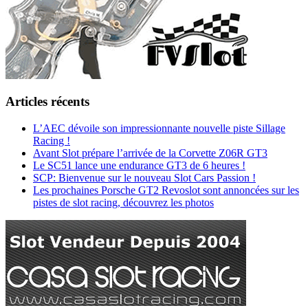
Articles récents
L’AEC dévoile son impressionnante nouvelle piste Sillage
Racing !
Avant Slot prépare l’arrivée de la Corvette Z06R GT3
Le SC51 lance une endurance GT3 de 6 heures !
SCP: Bienvenue sur le nouveau Slot Cars Passion !
Les prochaines Porsche GT2 Revoslot sont annoncées sur les
pistes de slot racing, découvrez les photos