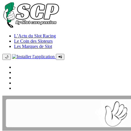
L’Actu du Slot Racing
Le Coin des Sloteurs
Les Marques de Slot
🌙
📲