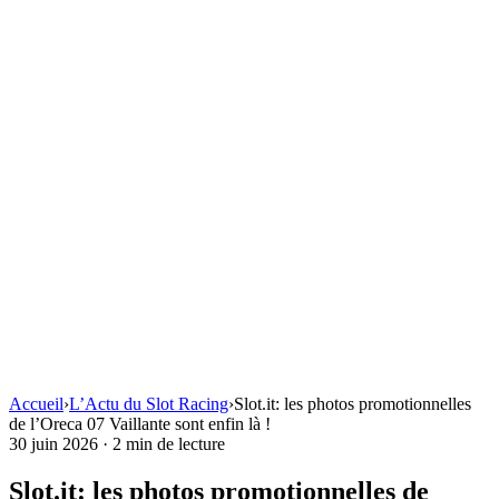
Accueil
›
L’Actu du Slot Racing
›
Slot.it: les photos promotionnelles
de l’Oreca 07 Vaillante sont enfin là !
30 juin 2026
·
2 min de lecture
Slot.it: les photos promotionnelles de