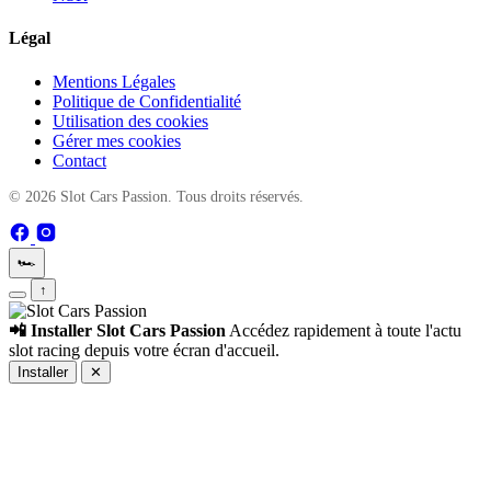
Légal
Mentions Légales
Politique de Confidentialité
Utilisation des cookies
Gérer mes cookies
Contact
© 2026 Slot Cars Passion. Tous droits réservés.
🏎️
↑
📲 Installer Slot Cars Passion
Accédez rapidement à toute l'actu
slot racing depuis votre écran d'accueil.
Installer
✕