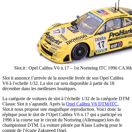
Slot.it : Opel Calibra V6 n.17 – 1st Norisring ITC 1996 CA36b
Slot it annonce l’arrivée de la nouvelle livrée de son Opel Calibra
V6 à l’echelle 1/32. La slot car sera disponible à partir du 18
décembre dans les meilleures boutiques.
La catégorie de voitures de slot à l’échelle 1/32 de la catégorie DTM
Classic Slot it s’agrandit. Après la
Opel Calibra V6 DTM/ITC
,
Slot.it nous propose une magnifique reproduction. Voici donc la
réplique pour le slot de l’Opel Calibra V6 n.17 qui a participé en
1996 à la course sur le circuit du Norisring (Allemagne) lors du
championnat DTM. La voiture pilotée par Klaus Ludwig pour le
compte de l’écurie Zakspeed Opel.