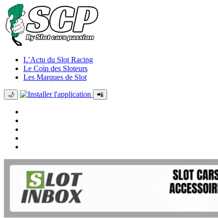
L’Actu du Slot Racing
Le Coin des Sloteurs
Les Marques de Slot
🌙
📲