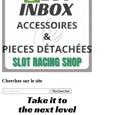
Cherchez sur le site
Rechercher :