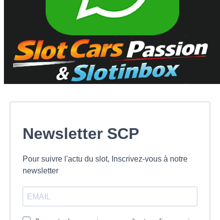
Newsletter SCP
Pour suivre l'actu du slot, Inscrivez-vous à notre
newsletter