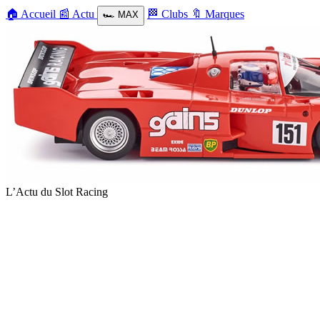
🏠
Accueil
📰
Actu
🏁
Clubs
🔖
Marques
🏎️
MAX
L’Actu du Slot Racing