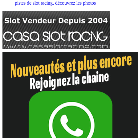
pistes de slot racing, découvrez les photos