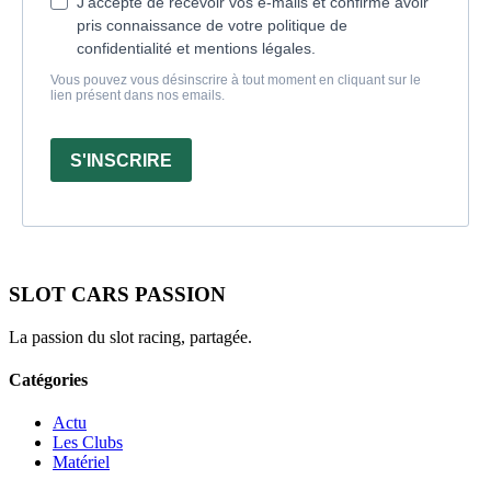
J'accepte de recevoir vos e-mails et confirme avoir
pris connaissance de votre politique de
confidentialité et mentions légales.
Vous pouvez vous désinscrire à tout moment en cliquant sur le
lien présent dans nos emails.
S'INSCRIRE
SLOT CARS PASSION
La passion du slot racing, partagée.
Catégories
Actu
Les Clubs
Matériel