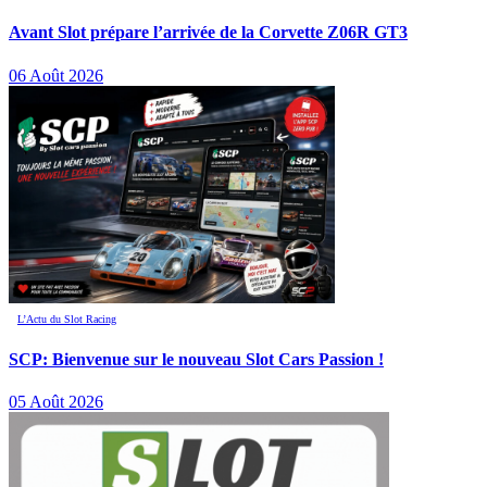
Avant Slot prépare l’arrivée de la Corvette Z06R GT3
06 Août 2026
L’Actu du Slot Racing
SCP: Bienvenue sur le nouveau Slot Cars Passion !
05 Août 2026