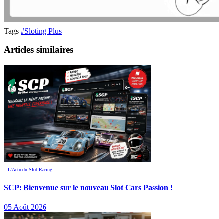
Tags
#Sloting Plus
Articles similaires
L’Actu du Slot Racing
SCP: Bienvenue sur le nouveau Slot Cars Passion !
05 Août 2026