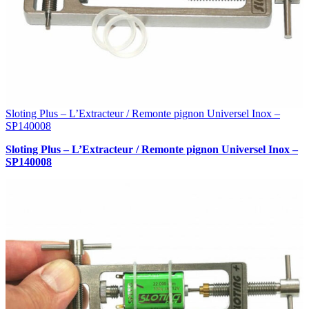
Sloting Plus – L’Extracteur / Remonte pignon Universel Inox –
SP140008
Sloting Plus – L’Extracteur / Remonte pignon Universel Inox –
SP140008