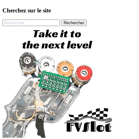
Cherchez sur le site
Rechercher :