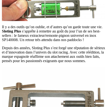
Il y a des outils qu’on oublie, et d’autres qu’on garde toute une vie.
Sloting Plus
s’apprête à remettre au goût du jour l’un de ses best-
sellers : le fameux extracteur/remonte-pignon universel en inox
SP140008. Un retour très attendu dans nos paddocks !
Depuis des années, Sloting Plus s’est forgé une réputation de sérieux
et d’innovation dans l’univers du slot racing. Avec cette réédition, la
marque espagnole réaffirme son attachement aux outils bien faits,
pensés pour les passionnés exigeants que nous sommes.