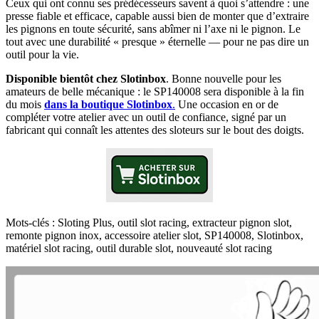
Ceux qui ont connu ses prédécesseurs savent à quoi s’attendre : une
presse fiable et efficace, capable aussi bien de monter que d’extraire
les pignons en toute sécurité, sans abîmer ni l’axe ni le pignon. Le
tout avec une durabilité « presque » éternelle — pour ne pas dire un
outil pour la vie.
Disponible bientôt chez Slotinbox
. Bonne nouvelle pour les
amateurs de belle mécanique : le SP140008 sera disponible à la fin
du mois
dans la boutique Slotinbox
.
Une occasion en or de
compléter votre atelier avec un outil de confiance, signé par un
fabricant qui connaît les attentes des sloteurs sur le bout des doigts.
Mots-clés : Sloting Plus, outil slot racing, extracteur pignon slot,
remonte pignon inox, accessoire atelier slot, SP140008, Slotinbox,
matériel slot racing, outil durable slot, nouveauté slot racing