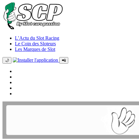
L’Actu du Slot Racing
Le Coin des Sloteurs
Les Marques de Slot
🌙
📲