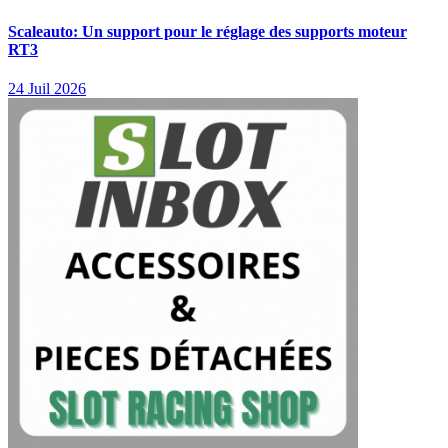
Scaleauto: Un support pour le réglage des supports moteur
RT3
24 Juil 2026