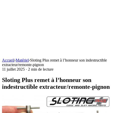
Accueil
›
Matériel
›
Sloting Plus remet à l’honneur son indestructible
extracteur/remonte-pignon
11 juillet 2025
·
2 min de lecture
Sloting Plus remet à l’honneur son
indestructible extracteur/remonte-pignon