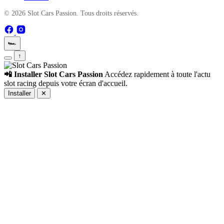
© 2026 Slot Cars Passion. Tous droits réservés.
🏎️
↑
📲 Installer Slot Cars Passion
Accédez rapidement à toute l'actu
slot racing depuis votre écran d'accueil.
Installer
✕