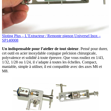
Sloting Plus – L’Extracteur / Remonte pignon Universel Inox –
SP140008
Un indispensable pour l’atelier de tout sloteur
. Pensé pour durer,
cet outil en acier inoxydable conjugue précision chirurgicale,
polyvalence et solidité à toute épreuve. Que vous rouliez en 1/43,
1/32, 1/28 ou 1/24, il s’adapte à toutes les échelles. Compact,
maniable, simple à utiliser, il est compatible avec des axes M6 et
M8.