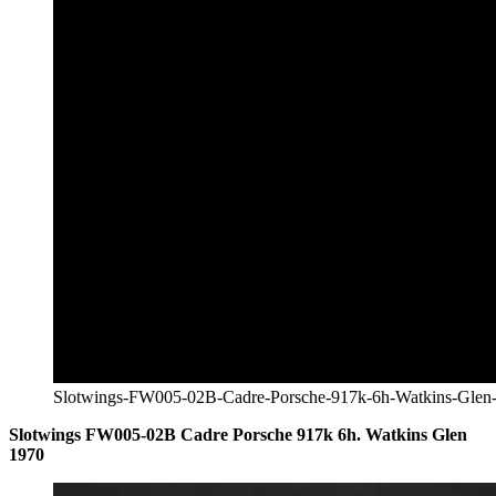
Slotwings-FW005-02B-Cadre-Porsche-917k-6h-Watkins-Glen
Slotwings FW005-02B Cadre Porsche 917k 6h. Watkins Glen
1970