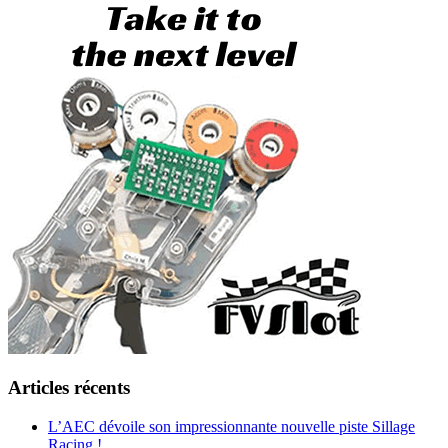
Articles récents
L’AEC dévoile son impressionnante nouvelle piste Sillage
Racing !