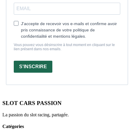
J'accepte de recevoir vos e-mails et confirme avoir
pris connaissance de votre politique de
confidentialité et mentions légales.
Vous pouvez vous désinscrire à tout moment en cliquant sur le
lien présent dans nos emails.
S'INSCRIRE
SLOT CARS PASSION
La passion du slot racing, partagée.
Catégories