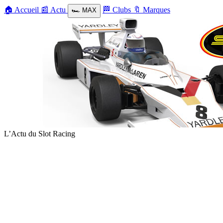
🏠
Accueil
📰
Actu
🏁
Clubs
🔖
Marques
🏎️
MAX
L’Actu du Slot Racing