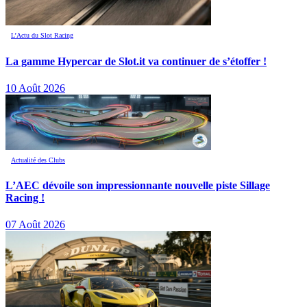
L’Actu du Slot Racing
La gamme Hypercar de Slot.it va continuer de s’étoffer !
10 Août 2026
Actualité des Clubs
L’AEC dévoile son impressionnante nouvelle piste Sillage
Racing !
07 Août 2026