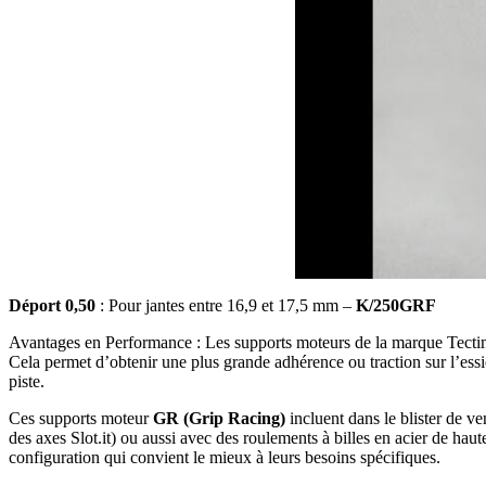
Déport 0,50
: Pour jantes entre 16,9 et 17,5 mm –
K/250GRF
Avantages en Performance : Les supports moteurs de la marque Tectime 
Cela permet d’obtenir une plus grande adhérence ou traction sur l’essie
piste.
Ces supports moteur
GR (Grip Racing)
incluent dans le blister de v
des axes Slot.it) ou aussi avec des roulements à billes en acier de hau
configuration qui convient le mieux à leurs besoins spécifiques.