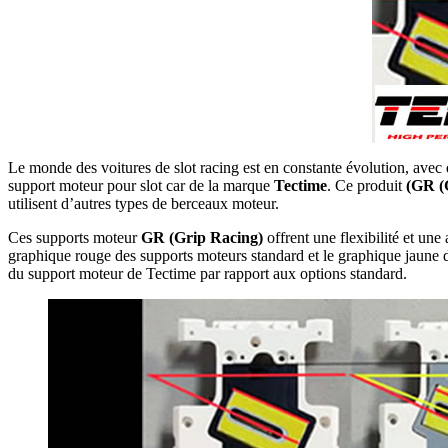
Le monde des voitures de slot racing est en constante évolution, avec 
support moteur pour slot car de la marque
Tectime
. Ce produit
(GR (
utilisent d’autres types de berceaux moteur.
Ces supports moteur
GR (Grip Racing)
offrent une flexibilité et une
graphique rouge des supports moteurs standard et le graphique jaune des
du support moteur de Tectime par rapport aux options standard.