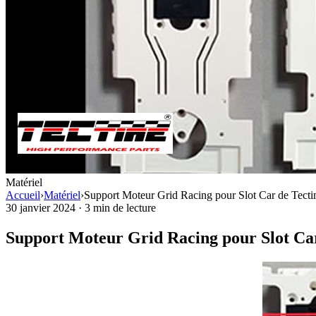
Matériel
Accueil
›
Matériel
›
Support Moteur Grid Racing pour Slot Car de Tecti
30 janvier 2024
·
3 min de lecture
Support Moteur Grid Racing pour Slot Car