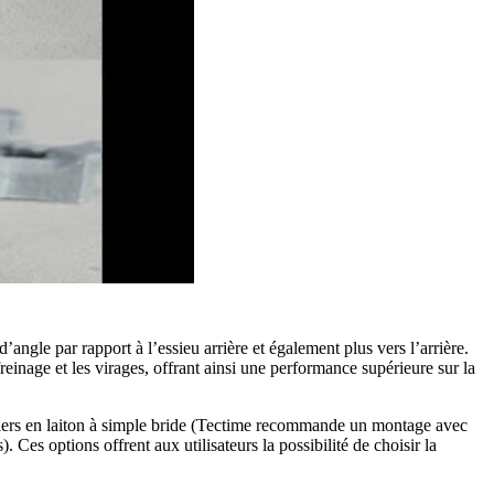
gle par rapport à l’essieu arrière et également plus vers l’arrière.
reinage et les virages, offrant ainsi une performance supérieure sur la
aliers en laiton à simple bride (Tectime recommande un montage avec
Ces options offrent aux utilisateurs la possibilité de choisir la