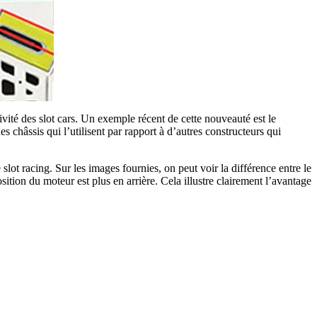
vité des slot cars. Un exemple récent de cette nouveauté est le
s châssis qui l’utilisent par rapport à d’autres constructeurs qui
slot racing. Sur les images fournies, on peut voir la différence entre le
ition du moteur est plus en arrière. Cela illustre clairement l’avantage