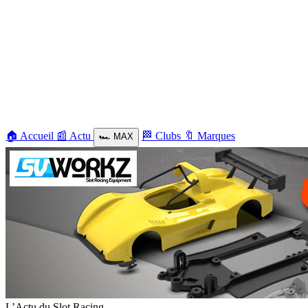
🏠
Accueil
📰
Actu
🏁
Clubs
🔖
Marques
🏎️
MAX
L’Actu du Slot Racing