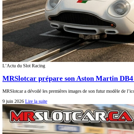
L’Actu du Slot Racing
MRSlotcar prépare son Aston Martin DB4 
MRSlotcar a dévoilé les premières images de son futur modèle de l
9 juin 2026
Lire la suite