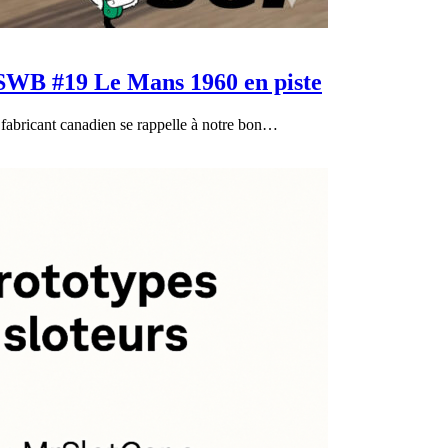
 SWB #19 Le Mans 1960 en piste
 fabricant canadien se rappelle à notre bon…