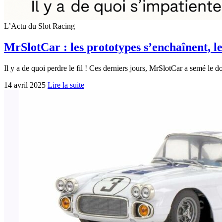
L’Actu du Slot Racing
MrSlotCar : les prototypes s’enchaînent, le
Il y a de quoi perdre le fil ! Ces derniers jours, MrSlotCar a semé le 
14 avril 2025
Lire la suite