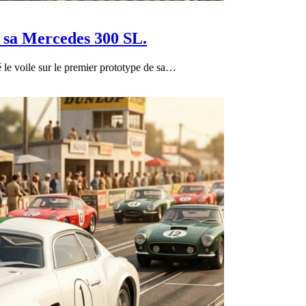
e sa Mercedes 300 SL.
é le voile sur le premier prototype de sa…