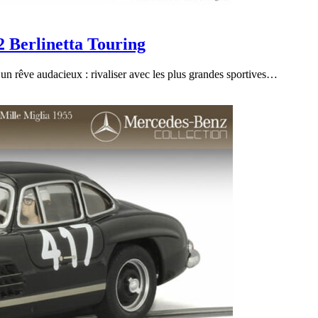
2 Berlinetta Touring
un rêve audacieux : rivaliser avec les plus grandes sportives…