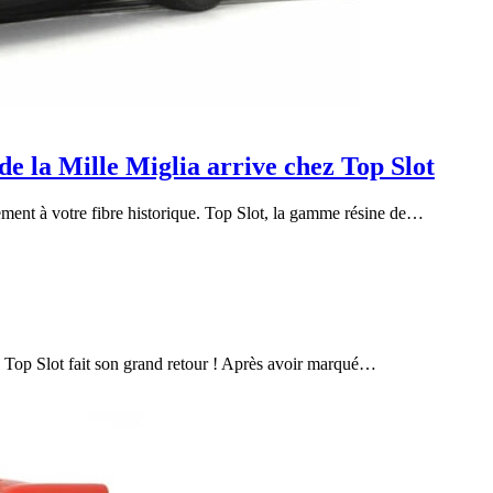
 la Mille Miglia arrive chez Top Slot
tement à votre fibre historique. Top Slot, la gamme résine de…
 Top Slot fait son grand retour ! Après avoir marqué…