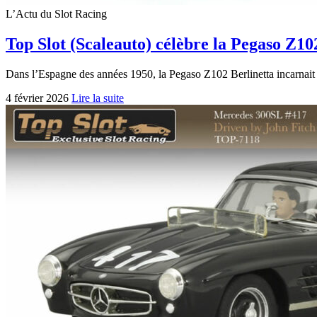
L’Actu du Slot Racing
Top Slot (Scaleauto) célèbre la Pegaso Z10
Dans l’Espagne des années 1950, la Pegaso Z102 Berlinetta incarnait 
4 février 2026
Lire la suite