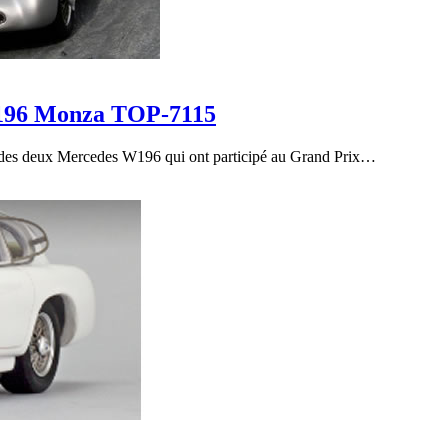
 W196 Monza TOP-7115
ues des deux Mercedes W196 qui ont participé au Grand Prix…