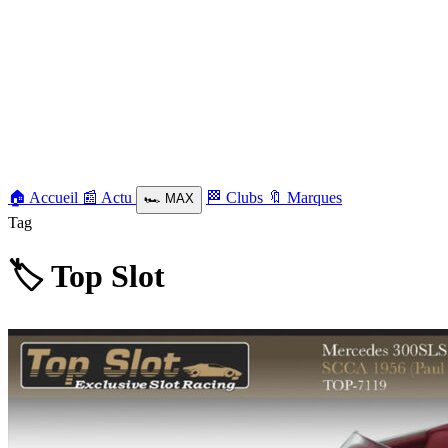
🏠
Accueil
📰
Actu
🏁
Clubs
🔖
Marques
🏎️
MAX
Tag
🏷️ Top Slot