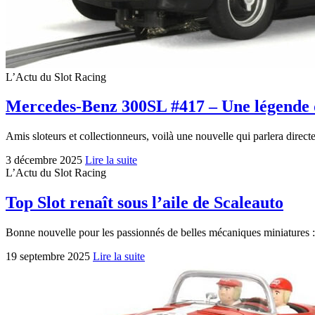
L’Actu du Slot Racing
Mercedes-Benz 300SL #417 – Une légende de
Amis sloteurs et collectionneurs, voilà une nouvelle qui parlera direc
3 décembre 2025
Lire la suite
L’Actu du Slot Racing
Top Slot renaît sous l’aile de Scaleauto
Bonne nouvelle pour les passionnés de belles mécaniques miniatures :
19 septembre 2025
Lire la suite