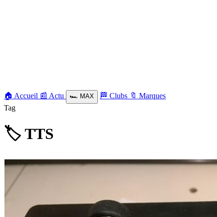
🏠
Accueil
📰
Actu
🏁
Clubs
🔖
Marques
🏎️
MAX
Tag
🏷️ TTS