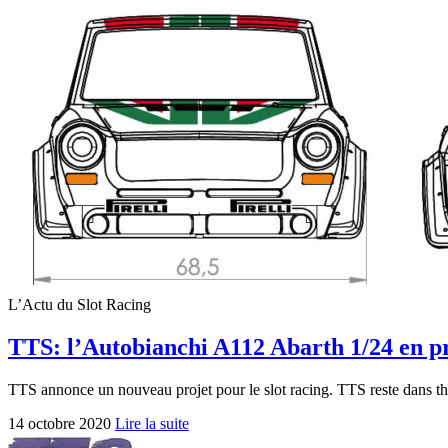
L’Actu du Slot Racing
TTS: l’Autobianchi A112 Abarth 1/24 en p
TTS annonce un nouveau projet pour le slot racing. TTS reste dans t
14 octobre 2020
Lire la suite