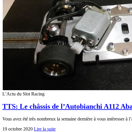
L’Actu du Slot Racing
TTS: Le châssis de l’Autobianchi A112 Ab
Vous avez été très nombreux la semaine dernière à vous intéresser à 
19 octobre 2020
Lire la suite