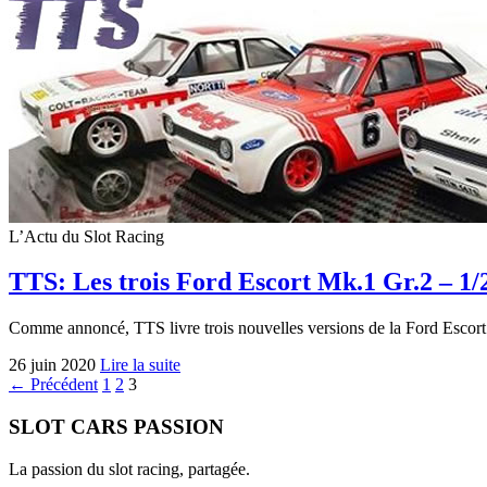
L’Actu du Slot Racing
TTS: Les trois Ford Escort Mk.1 Gr.2 – 1/
Comme annoncé, TTS livre trois nouvelles versions de la Ford Escort 
26 juin 2020
Lire la suite
← Précédent
1
2
3
SLOT CARS PASSION
La passion du slot racing, partagée.