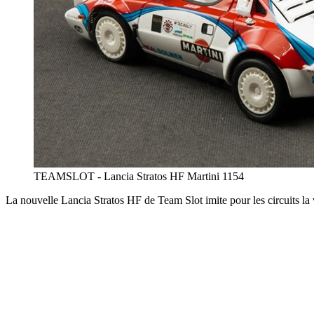
TEAMSLOT - Lancia Stratos HF Martini 1154
La nouvelle Lancia Stratos HF de Team Slot imite pour les circuits la 