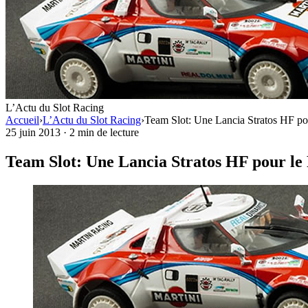
L’Actu du Slot Racing
Accueil
›
L’Actu du Slot Racing
›
Team Slot: Une Lancia Stratos HF pou
25 juin 2013
·
2 min de lecture
Team Slot: Une Lancia Stratos HF pour le 