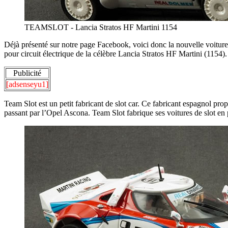
TEAMSLOT - Lancia Stratos HF Martini 1154
Déjà présenté sur notre page Facebook, voici donc la nouvelle voiture 
pour circuit électrique de la célèbre Lancia Stratos HF Martini (1154).
Publicité
[adsenseyu1]
Team Slot est un petit fabricant de slot car. Ce fabricant espagnol pro
passant par l’Opel Ascona. Team Slot fabrique ses voitures de slot en 