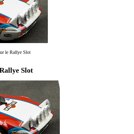
r le Rallye Slot
Rallye Slot