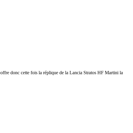
re donc cette fois la réplique de la Lancia Stratos HF Martini la