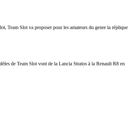
Slot, Team Slot va proposer pour les amateurs du genre la réplique
modèles de Team Slot vont de la Lancia Stratos à la Renault R8 en