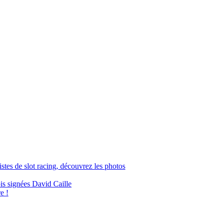
tes de slot racing, découvrez les photos
ois signées David Caille
e !