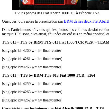
TTS: les photos des Fiat Abarth 1000 TC à l’échelle 1/24
Quelques jours après la présentation par
BRM de ses deux Fiat Abart
Dans l’article nous n’avions que les photos des voitures de slot vend
marque TTS sont, elles aussi, équipées du châssis en métal anodisé, 
TTS 011 – TTS by BRM TTS-011 Fiat 1000 TCR #129. – TE
[singlepic id=4260 w= h= float=center]
[singlepic id=4261 w= h= float=center]
[singlepic id=4265 w= h= float=center]
TTS 013 – TTS by BRM TTS-013 Fiat 1000 TCR . #264
[singlepic id=4259 w= h= float=center]
[singlepic id=4263 w= h= float=center]
[singlepic id=4262 w= h= float=center]
Caractéristiques techniques des Fiat Abarth 1000 TCR – TTS.