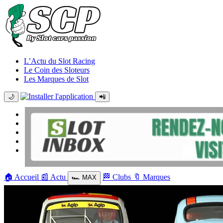
L’Actu du Slot Racing
Le Coin des Sloteurs
Les Marques de Slot
🌙
📲
🏠
Accueil
📰
Actu
🏁
Clubs
🔖
Marques
🏎️
MAX