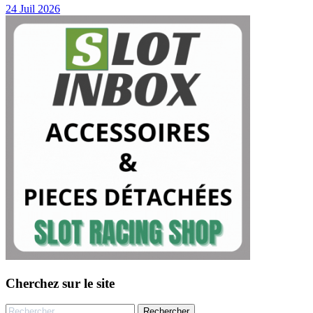
24 Juil 2026
Cherchez sur le site
Rechercher :