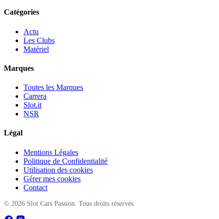
Catégories
Actu
Les Clubs
Matériel
Marques
Toutes les Marques
Carrera
Slot.it
NSR
Légal
Mentions Légales
Politique de Confidentialité
Utilisation des cookies
Gérer mes cookies
Contact
© 2026 Slot Cars Passion. Tous droits réservés.