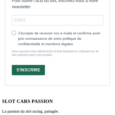
Pour suivre l'actu du slot, Inscrivez-vous à notre
newsletter
J'accepte de recevoir vos e-mails et confirme avoir
pris connaissance de votre politique de
confidentialité et mentions légales.
Vous pouvez vous désinscrire à tout moment en cliquant sur le
lien présent dans nos emails.
S'INSCRIRE
SLOT CARS PASSION
La passion du slot racing, partagée.