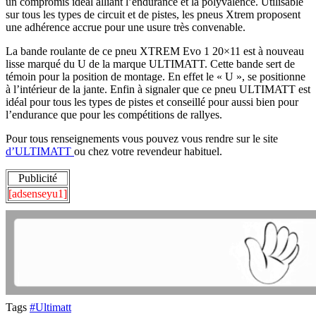
un compromis idéal alliant l’endurance et la polyvalence. Utilisable
sur tous les types de circuit et de pistes, les pneus Xtrem proposent
une adhérence accrue pour une usure très convenable.
La bande roulante de ce pneu XTREM Evo 1 20×11 est à nouveau
lisse marqué du U de la marque ULTIMATT. Cette bande sert de
témoin pour la position de montage. En effet le « U », se positionne
à l’intérieur de la jante. Enfin à signaler que ce pneu ULTIMATT est
idéal pour tous les types de pistes et conseillé pour aussi bien pour
l’endurance que pour les compétitions de rallyes.
Pour tous renseignements vous pouvez vous rendre sur le site
d’ULTIMATT
ou chez votre revendeur habituel.
Publicité
[adsenseyu1]
Tags
#Ultimatt