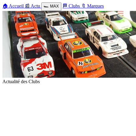
🏠
Accueil
📰
Actu
🏁
Clubs
🔖
Marques
🏎️
MAX
Actualité des Clubs