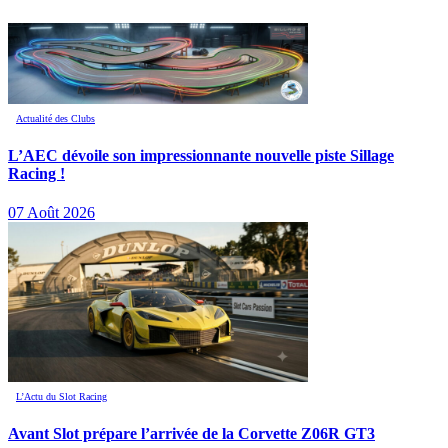
Actualité des Clubs
L’AEC dévoile son impressionnante nouvelle piste Sillage
Racing !
07 Août 2026
L’Actu du Slot Racing
Avant Slot prépare l’arrivée de la Corvette Z06R GT3