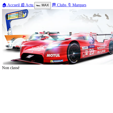
🏠
Accueil
📰
Actu
🏁
Clubs
🔖
Marques
🏎️
MAX
Non classé