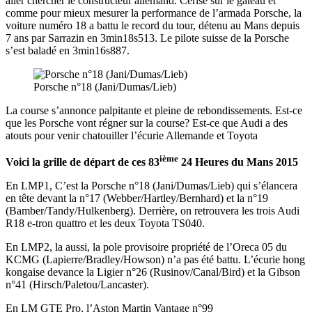
aller chercher le constructeur allemand. Cerise sur le gâteau et
comme pour mieux mesurer la performance de l’armada Porsche, la
voiture numéro 18 a battu le record du tour, détenu au Mans depuis
7 ans par Sarrazin en 3min18s513. Le pilote suisse de la Porsche
s’est baladé en 3min16s887.
Porsche n°18 (Jani/Dumas/Lieb)
La course s’annonce palpitante et pleine de rebondissements. Est-ce
que les Porsche vont régner sur la course? Est-ce que Audi a des
atouts pour venir chatouiller l’écurie Allemande et Toyota
ième
Voici la grille de départ de ces 83
24 Heures du Mans 2015
En LMP1, C’est la Porsche n°18 (Jani/Dumas/Lieb) qui s’élancera
en tête devant la n°17 (Webber/Hartley/Bernhard) et la n°19
(Bamber/Tandy/Hulkenberg). Derrière, on retrouvera les trois Audi
R18 e-tron quattro et les deux Toyota TS040.
En LMP2, la aussi, la pole provisoire propriété de l’Oreca 05 du
KCMG (Lapierre/Bradley/Howson) n’a pas été battu. L’écurie hong
kongaise devance la Ligier n°26 (Rusinov/Canal/Bird) et la Gibson
n°41 (Hirsch/Paletou/Lancaster).
En LM GTE Pro, l’Aston Martin Vantage n°99