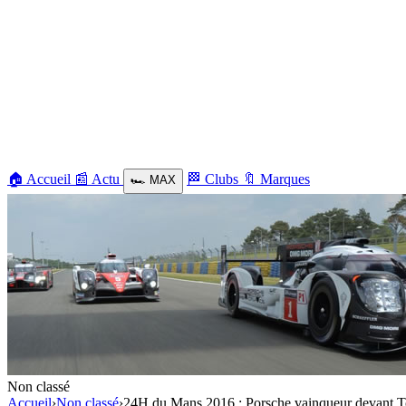
🏠
Accueil
📰
Actu
🏁
Clubs
🔖
Marques
🏎️
MAX
Non classé
Accueil
›
Non classé
›
24H du Mans 2016 : Porsche vainqueur devant 