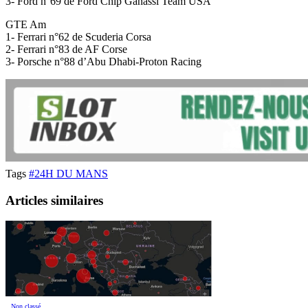
3- Ford n°69 de Ford Chip Ganassi Team USA
GTE Am
1- Ferrari n°62 de Scuderia Corsa
2- Ferrari n°83 de AF Corse
3- Porsche n°88 d’Abu Dhabi-Proton Racing
Tags
#24H DU MANS
Articles similaires
Non classé