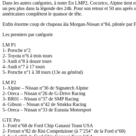
Dans les autres catégories, à noter En LMP2, Cocorico, Alpine tient 
un peu plus dans la légende des 24h. Pour son retour et 50 ans après s
américaines complètent le quatuor de tête.
Enfin énorme coup de chapeau àla Morgan-Nissan n°84, pilotée par Fr
Les premiers par catégorie
LM P1
1- Porsche n°2
2- Toyota n°6 à trois tours
3- Audi n°8 à douze tours
4- Audi n°7 à 17 tours
5- Porsche n°1 à 38 tours (13e au général)
LM P2
1- Alpine – Nissan n°36 de Signatech Alpine
2- Oreca – Nissan n°26 de G-Drive Racing
3- BR01 – Nissan n°37 de SMP Racing
4- Gibson – Nissan n°42 de Strakka Racing
5- Oreca – Nissan n°33 de Eurasia Motorsport
GTE Pro
1- Ford n°68 de Ford Chip Ganassi Team USA
2- Ferrari n°82 de Risi Competizione (à 7’254’’ de la Ford n°68)