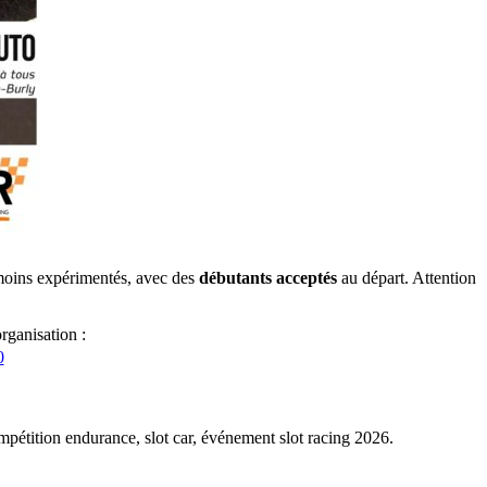
 moins expérimentés, avec des
débutants acceptés
au départ. Attention
organisation :
0
pétition endurance, slot car, événement slot racing 2026.