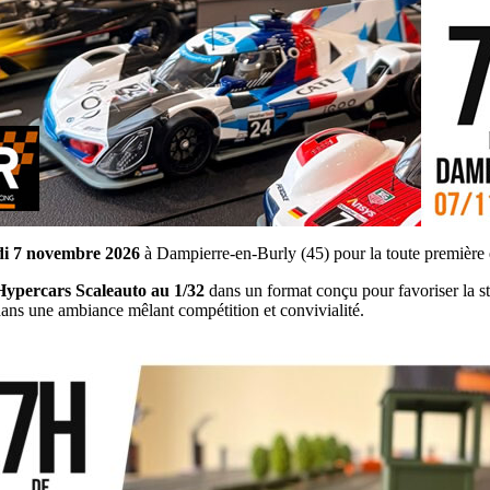
i 7 novembre 2026
à Dampierre-en-Burly (45) pour la toute première
Hypercars Scaleauto au 1/32
dans un format conçu pour favoriser la str
 dans une ambiance mêlant compétition et convivialité.