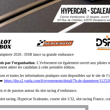
mpierre 2026 : DSR lance sa grande endurance
nis par l’organisation
. L’événement est également ouvert aux pilotes
ment attirer les candidats à cette première édition.
ons et toutes les informations pratiques sont disponibles sur le site de l’
➡️
https://dsr.s2.yapla.com/fr/evenements/detail/7h-de-dampierre/11252
is et de passion autour du slot racing d’endurance.
racing, Hypercar Scaleauto, course slot 1/32, slot racing France, com