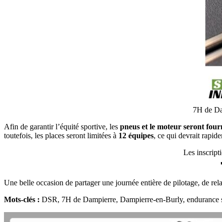
7H de Da
Afin de garantir l’équité sportive, les
pneus et le moteur seront four
toutefois, les places seront limitées à
12 équipes
, ce qui devrait rapide
Les inscripti
Une belle occasion de partager une journée entière de pilotage, de rela
Mots-clés :
DSR, 7H de Dampierre, Dampierre-en-Burly, endurance slot 