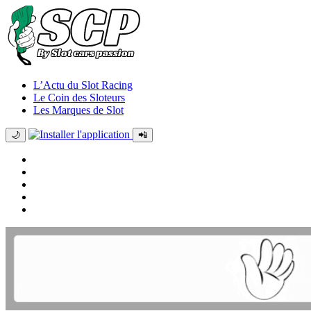
L’Actu du Slot Racing
Le Coin des Sloteurs
Les Marques de Slot
🌙
📲