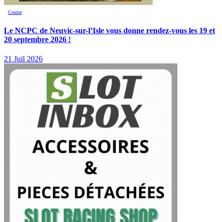
Course
Le NCPC de Neuvic-sur-l’Isle vous donne rendez-vous les 19 et
20 septembre 2026 !
21 Juil 2026