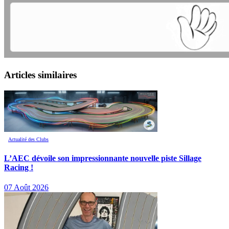
Articles similaires
Actualité des Clubs
L’AEC dévoile son impressionnante nouvelle piste Sillage
Racing !
07 Août 2026