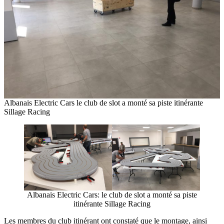
Albanais Electric Cars le club de slot a monté sa piste itinérante
Sillage Racing
Albanais Electric Cars: le club de slot a monté sa piste
itinérante Sillage Racing
Les membres du club itinérant ont constaté que le montage, ainsi