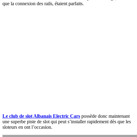
que la connexion des rails, étaient parfaits.
Le club de slot Albanais Electric Cars
possède donc maintenant
une superbe piste de slot qui peut s’installer rapidement dès que les
sloteurs en ont l’occasion.