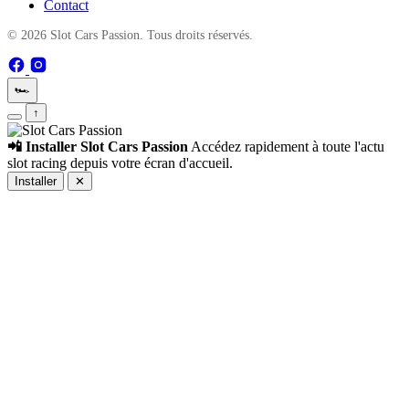
Contact
© 2026 Slot Cars Passion. Tous droits réservés.
🏎️
↑
📲 Installer Slot Cars Passion
Accédez rapidement à toute l'actu
slot racing depuis votre écran d'accueil.
Installer
✕