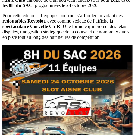
les 8H du SAC
, programmées le 24 octobre 2026.
Pour cette édition, 11 équipes pourront s’affronter au volant des
redoutables Revoslot
, avec comme vedette de l’affiche la
spectaculaire Corvette C5-R
. Une formule qui promet des relais
disputés, une gestion stratégique de la course et de nombreux duels
en piste tout au long des huit heures de compétition.