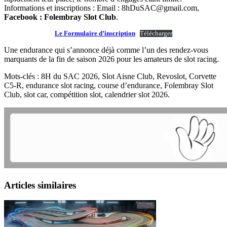
Informations et inscriptions : Email : 8hDuSAC@gmail.com,
Facebook : Folembray Slot Club
.
Le Formulaire d’inscription
Télécharger
Une endurance qui s’annonce déjà comme l’un des rendez-vous
marquants de la fin de saison 2026 pour les amateurs de slot racing.
Mots-clés : 8H du SAC 2026, Slot Aisne Club, Revoslot, Corvette
C5-R, endurance slot racing, course d’endurance, Folembray Slot
Club, slot car, compétition slot, calendrier slot 2026.
Articles similaires