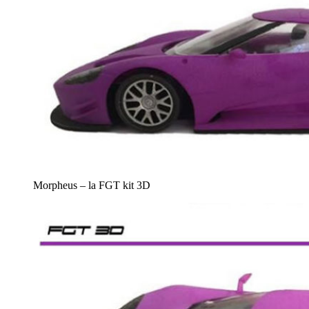
Morpheus – la FGT kit 3D