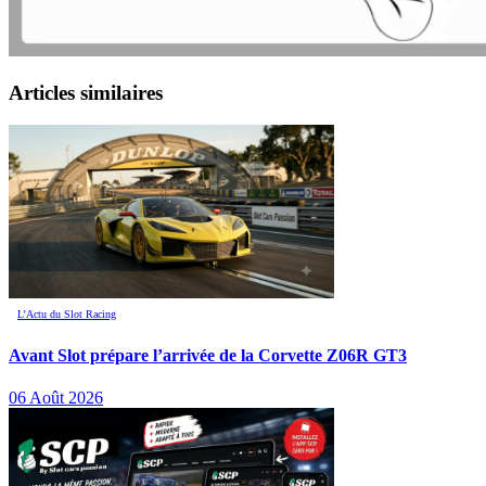
Articles similaires
L’Actu du Slot Racing
Avant Slot prépare l’arrivée de la Corvette Z06R GT3
06 Août 2026