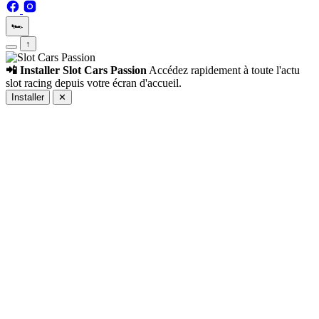
🏎️
↑
📲 Installer Slot Cars Passion
Accédez rapidement à toute l'actu
slot racing depuis votre écran d'accueil.
Installer
✕