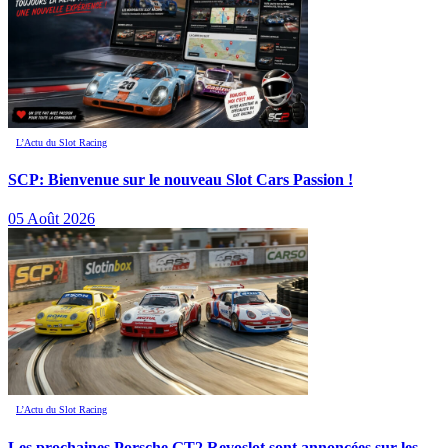
L’Actu du Slot Racing
SCP: Bienvenue sur le nouveau Slot Cars Passion !
05 Août 2026
L’Actu du Slot Racing
Les prochaines Porsche GT2 Revoslot sont annoncées sur les