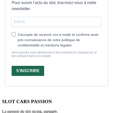
Pour suivre l'actu du slot, Inscrivez-vous à notre
newsletter
J'accepte de recevoir vos e-mails et confirme avoir
pris connaissance de votre politique de
confidentialité et mentions légales.
Vous pouvez vous désinscrire à tout moment en cliquant sur le
lien présent dans nos emails.
S'INSCRIRE
SLOT CARS PASSION
La passion du slot racing, partagée.