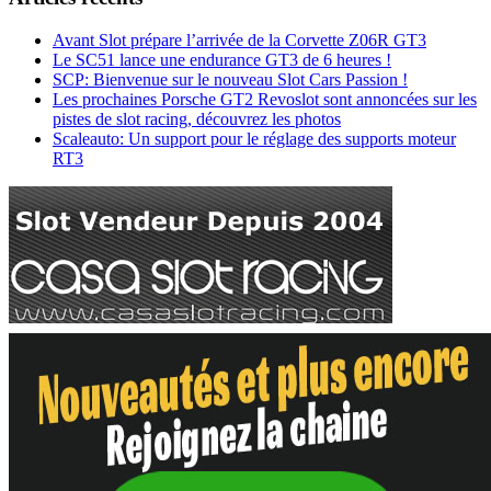
Avant Slot prépare l’arrivée de la Corvette Z06R GT3
Le SC51 lance une endurance GT3 de 6 heures !
SCP: Bienvenue sur le nouveau Slot Cars Passion !
Les prochaines Porsche GT2 Revoslot sont annoncées sur les
pistes de slot racing, découvrez les photos
Scaleauto: Un support pour le réglage des supports moteur
RT3