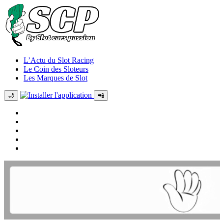
L’Actu du Slot Racing
Le Coin des Sloteurs
Les Marques de Slot
🌙
📲