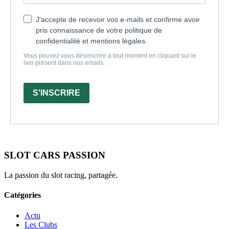
J'accepte de recevoir vos e-mails et confirme avoir
pris connaissance de votre politique de
confidentialité et mentions légales.
Vous pouvez vous désinscrire à tout moment en cliquant sur le
lien présent dans nos emails.
S'INSCRIRE
SLOT CARS PASSION
La passion du slot racing, partagée.
Catégories
Actu
Les Clubs