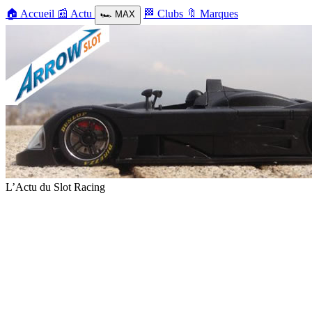
🏠
Accueil
📰
Actu
🏁
Clubs
🔖
Marques
🏎️
MAX
L’Actu du Slot Racing