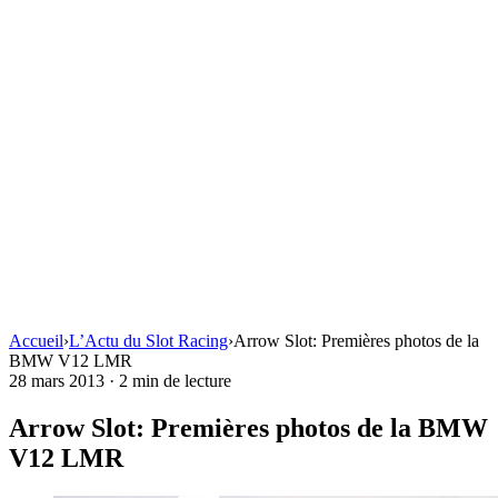
Accueil
›
L’Actu du Slot Racing
›
Arrow Slot: Premières photos de la
BMW V12 LMR
28 mars 2013
·
2 min de lecture
Arrow Slot: Premières photos de la BMW
V12 LMR