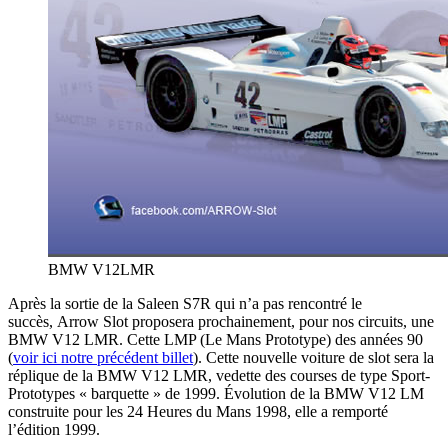
BMW V12LMR
Après la sortie de la Saleen S7R qui n’a pas rencontré le
succès, Arrow Slot proposera prochainement, pour nos circuits, une
BMW V12 LMR. Cette LMP (Le Mans Prototype) des années 90
(
voir ici notre précédent billet
). Cette nouvelle voiture de slot sera la
réplique de la BMW V12 LMR, vedette des courses de type Sport-
Prototypes « barquette » de 1999. Évolution de la BMW V12 LM
construite pour les 24 Heures du Mans 1998, elle a remporté
l’édition 1999.