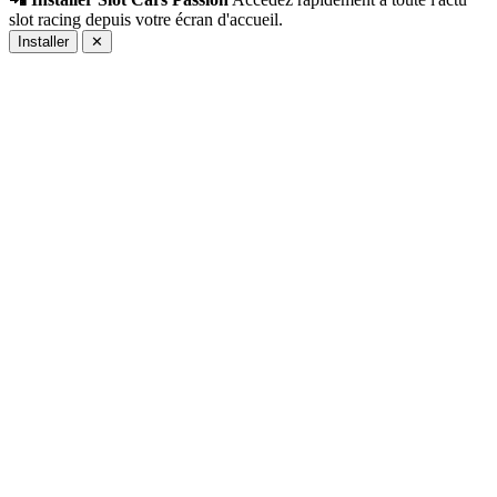
slot racing depuis votre écran d'accueil.
Installer
✕