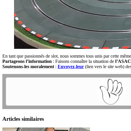
En tant que passionnés de slot, nous sommes tous unis par cette même
Partageons l’information
: Faisons connaître la situation de
l’ASAC 
Soutenons-les moralement
:
Envoyez-leur
(lien vers le site web) 
Articles similaires