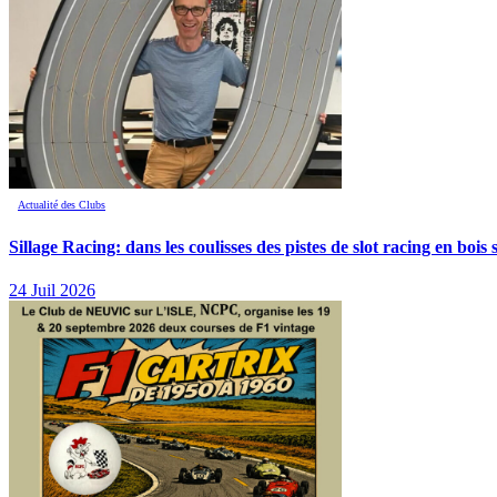
Actualité des Clubs
Sillage Racing: dans les coulisses des pistes de slot racing en bois
24 Juil 2026