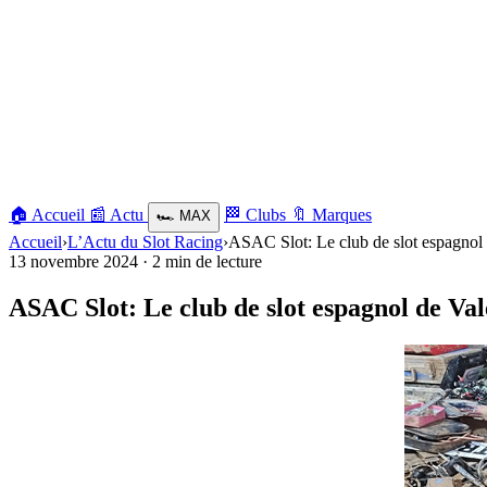
🏠
Accueil
📰
Actu
🏁
Clubs
🔖
Marques
🏎️
MAX
Accueil
›
L’Actu du Slot Racing
›
ASAC Slot: Le club de slot espagnol 
13 novembre 2024
·
2 min de lecture
ASAC Slot: Le club de slot espagnol de Val