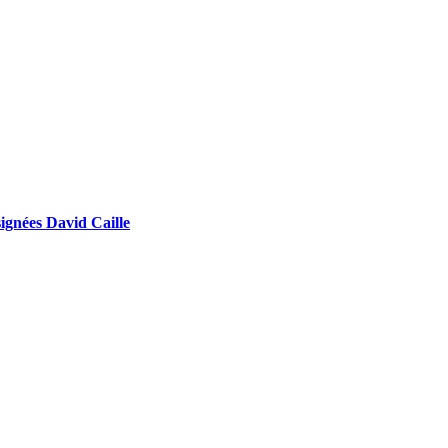
 signées David Caille