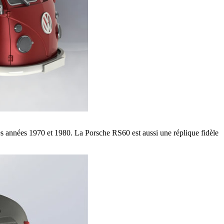
es années 1970 et 1980. La Porsche RS60 est aussi une réplique fidèle