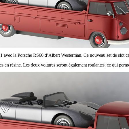
 avec la Porsche RS60 d’Albert Westerman. Ce nouveau set de slot cars de
 en résine. Les deux voitures seront également roulantes, ce qui permett