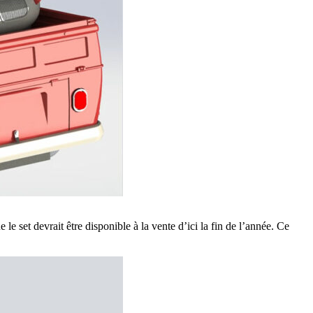
 le set devrait être disponible à la vente d’ici la fin de l’année. Ce