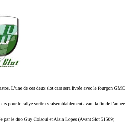
stos. L’une de ces deux slot cars sera livrée avec le fourgon GMC
cars pour le rallye sortira vraisemblablement avant la fin de l’année
otée par le duo Guy Colsoul et Alain Lopes (Avant Slot 51509)