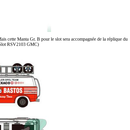
Mais cette Manta Gr. B pour le slot sera accompagnée de la réplique du
nt Slot RSV2103 GMC)