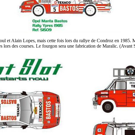
ul et Alain Lopes, mais cette fois lors du rallye de Condroz en 1985. 
 lors des courses. Le fourgon sera une fabrication de Maralic. (Ava