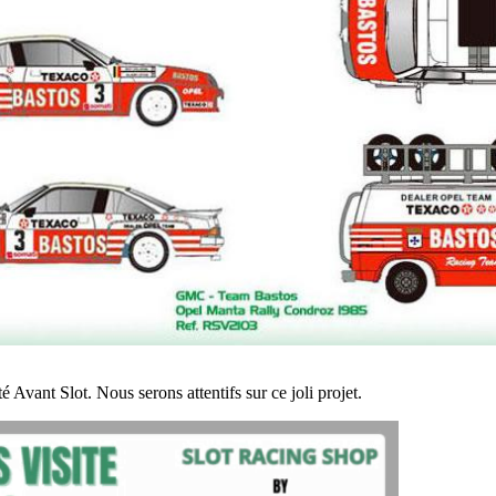
Avant Slot. Nous serons attentifs sur ce joli projet.