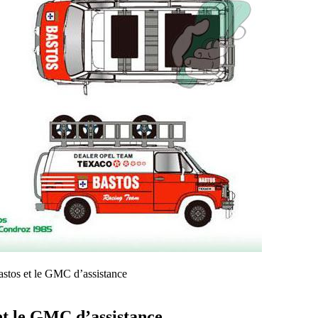
stos et le GMC d’assistance
t le GMC d’assistance