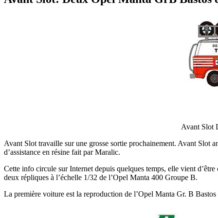
Avant Slot 
Avant Slot travaille sur une grosse sortie prochainement. Avant Slot
d’assistance en résine fait par Maralic.
Cette info circule sur Internet depuis quelques temps, elle vient d’être
deux répliques à l’échelle 1/32 de l’Opel Manta 400 Groupe B.
La première voiture est la reproduction de l’Opel Manta Gr. B Bastos 