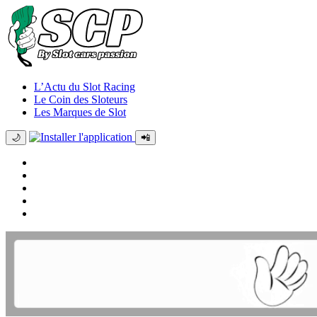
L’Actu du Slot Racing
Le Coin des Sloteurs
Les Marques de Slot
🌙
📲