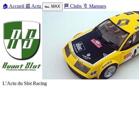
🏠
Accueil
📰
Actu
🏁
Clubs
🔖
Marques
🏎️
MAX
L’Actu du Slot Racing