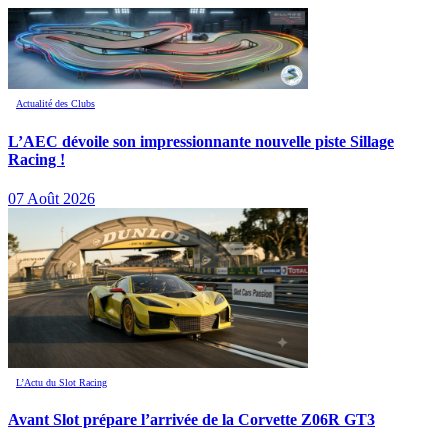
Actualité des Clubs
L’AEC dévoile son impressionnante nouvelle piste Sillage
Racing !
07 Août 2026
L’Actu du Slot Racing
Avant Slot prépare l’arrivée de la Corvette Z06R GT3