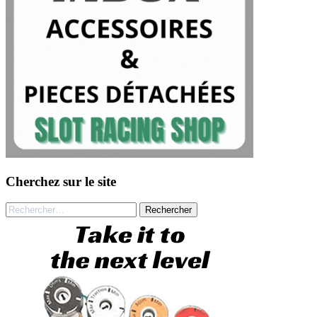
Cherchez sur le site
Rechercher :