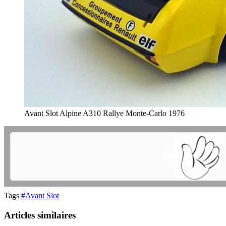
Avant Slot Alpine A310 Rallye Monte-Carlo 1976
Tags
#Avant Slot
Articles similaires