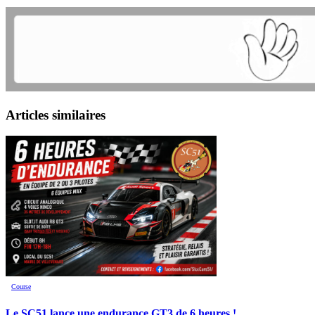
Articles similaires
Course
Le SC51 lance une endurance GT3 de 6 heures !