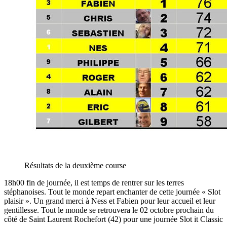
Résultats de la deuxième course
18h00 fin de journée, il est temps de rentrer sur les terres
stéphanoises. Tout le monde repart enchanter de cette journée « Slot
plaisir ». Un grand merci à Ness et Fabien pour leur accueil et leur
gentillesse. Tout le monde se retrouvera le 02 octobre prochain du
côté de Saint Laurent Rochefort (42) pour une journée Slot it Classic