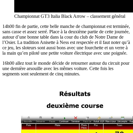
Championnat GT3 Italia Black Arrow – classement général
14h00 fin de partie, cette belle manche de championnat est terminée,
sans casse et assez serré. Place à la deuxième partie de cette journée,
autour d’une bonne table dans la cour du club de Notre Dame de
l’Osier. La tradition Anisette à Ness est respectée et il faut noter qu’à
ce jeu, les sloteurs sont aussi bons avec une fourchette et un verre à
la main qu’en piloté une petite voiture électrique avec une poignée.
16h00 allez tout le monde décide de retourner autour du circuit pour
une dernière arsouille avec les mêmes voiture. Cette fois les
segments sont seulement de cinq minutes.