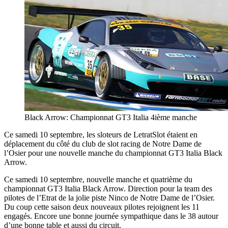
Black Arrow: Championnat GT3 Italia 4ième manche
Ce samedi 10 septembre, les sloteurs de LetratSlot étaient en
déplacement du côté du club de slot racing de Notre Dame de
l’Osier pour une nouvelle manche du championnat GT3 Italia Black
Arrow.
Ce samedi 10 septembre, nouvelle manche et quatrième du
championnat GT3 Italia Black Arrow. Direction pour la team des
pilotes de l’Etrat de la jolie piste Ninco de Notre Dame de l’Osier.
Du coup cette saison deux nouveaux pilotes rejoignent les 11
engagés. Encore une bonne journée sympathique dans le 38 autour
d’une bonne table et aussi du circuit.