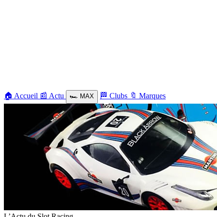
🏠
Accueil
📰
Actu
🏁
Clubs
🔖
Marques
🏎️
MAX
L’Actu du Slot Racing