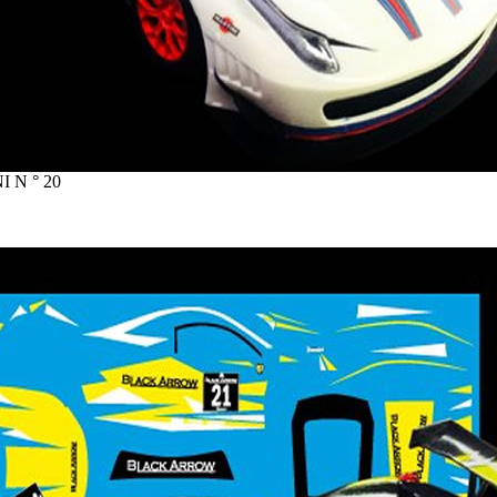
I N ° 20