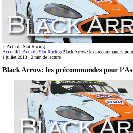
L’Actu du Slot Racing
Accueil
›
L’Actu du Slot Racing
›
Black Arrow: les précommandes pour 
1 juillet 2013
·
2 min de lecture
Black Arrow: les précommandes pour l’Ast