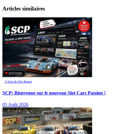
Articles similaires
L’Actu du Slot Racing
SCP: Bienvenue sur le nouveau Slot Cars Passion !
05 Août 2026