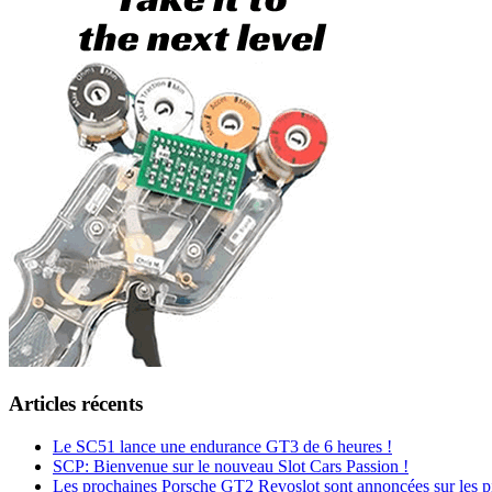
Articles récents
Le SC51 lance une endurance GT3 de 6 heures !
SCP: Bienvenue sur le nouveau Slot Cars Passion !
Les prochaines Porsche GT2 Revoslot sont annoncées sur les pis