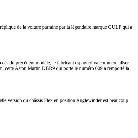
réplique de la voiture parrainé par la légendaire marque GULF qui a
ccès du précèdent modèle, le fabricant espagnol va commercialiser
, cette Aston Martin DBR9 qui porte le numéro 009 a remporté la
le version du châssis Flex en position Anglewinder est beaucoup