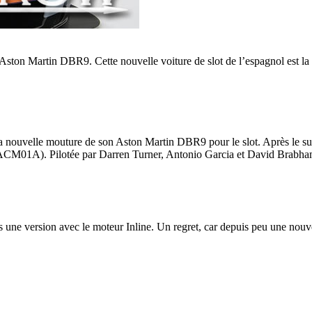
ton Martin DBR9. Cette nouvelle voiture de slot de l’espagnol est la 
a nouvelle mouture de son Aston Martin DBR9 pour le slot. Après le su
CM01A). Pilotée par Darren Turner, Antonio Garcia et David Brabham
 version avec le moteur Inline. Un regret, car depuis peu une nouvel