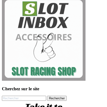
Cherchez sur le site
Rechercher :