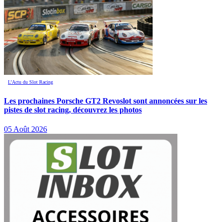
L’Actu du Slot Racing
Les prochaines Porsche GT2 Revoslot sont annoncées sur les
pistes de slot racing, découvrez les photos
05 Août 2026