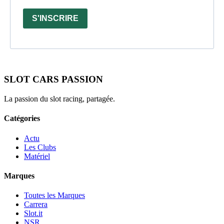
S'INSCRIRE
SLOT CARS PASSION
La passion du slot racing, partagée.
Catégories
Actu
Les Clubs
Matériel
Marques
Toutes les Marques
Carrera
Slot.it
NSR