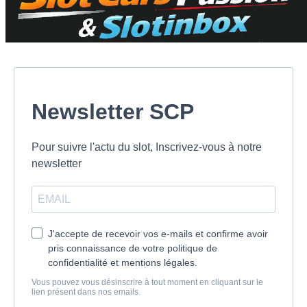
Newsletter SCP
Pour suivre l'actu du slot, Inscrivez-vous à notre
newsletter
J'accepte de recevoir vos e-mails et confirme avoir
pris connaissance de votre politique de
confidentialité et mentions légales.
Vous pouvez vous désinscrire à tout moment en cliquant sur le
lien présent dans nos emails.