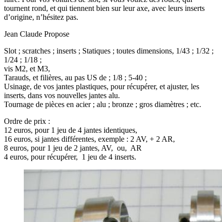
tournent rond, et qui tiennent bien sur leur axe, avec leurs inserts
d’origine, n’hésitez pas.
Jean Claude Propose
Slot ; scratches ; inserts ; Statiques ; toutes dimensions, 1/43 ; 1/32 ;
1/24 ; 1/18 ;
vis M2, et M3,
Tarauds, et filières, au pas US de ; 1/8 ; 5-40 ;
Usinage, de vos jantes plastiques, pour récupérer, et ajuster, les
inserts, dans vos nouvelles jantes alu.
Tournage de pièces en acier ; alu ; bronze ; gros diamètres ; etc.
Ordre de prix :
12 euros, pour 1 jeu de 4 jantes identiques,
16 euros, si jantes différentes, exemple : 2 AV, + 2 AR,
8 euros, pour 1 jeu de 2 jantes, AV, ou, AR
4 euros, pour récupérer, 1 jeu de 4 inserts.