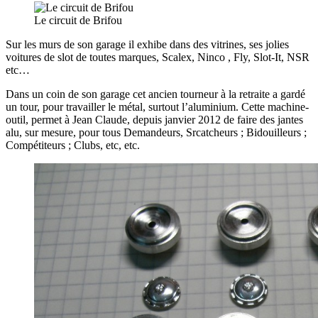
Le circuit de Brifou
Sur les murs de son garage il exhibe dans des vitrines, ses jolies
voitures de slot de toutes marques, Scalex, Ninco , Fly, Slot-It, NSR
etc…
Dans un coin de son garage cet ancien tourneur à la retraite a gardé
un tour, pour travailler le métal, surtout l’aluminium. Cette machine-
outil, permet à Jean Claude, depuis janvier 2012 de faire des jantes
alu, sur mesure, pour tous Demandeurs, Srcatcheurs ; Bidouilleurs ;
Compétiteurs ; Clubs, etc, etc.