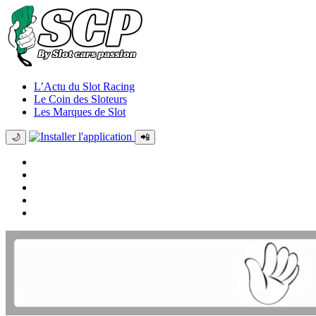
L’Actu du Slot Racing
Le Coin des Sloteurs
Les Marques de Slot
🌙
📲