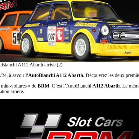
Bianchi A112 Abarth arrive (2)
1/24, à savoir
l’AutoBianchi A112 Abarth
. Découvrez les deux premiè
« mini-voitures » de
BRM
. C’est l’AutoBianchi
A112 Abarth
. Le même
tion arrière.