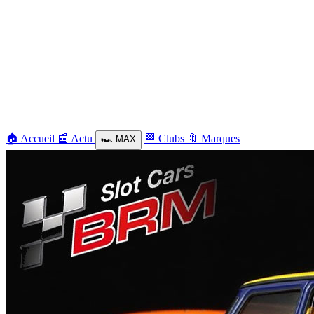
🏠
Accueil
📰
Actu
🏁
Clubs
🔖
Marques
🏎️
MAX