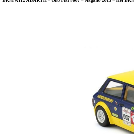
BRM A112 ABARTH – Olio Fiat #007 – Nagano 2015 – Réf BR