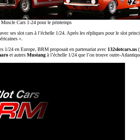
uscle Cars 1-24 pour le printemps
avec ses slot cars à l’échelle 1/24. Après les répliques pour le slot p
éricaines ».
 ses 1/24 en Europe, BRM proposait en partenariat avec
132slotcars.us
(
aro
et autres
Mustang
à l’échelle 1/24 que l’on trouve outre-Atlantiqu