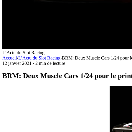
L’Actu du Slot Racing
Accueil
›
L’Actu du Slot Racing
›
BRM: Deux Muscle Cars 1/24 pour le
12 janvier 2021
·
2 min de lecture
BRM: Deux Muscle Cars 1/24 pour le pri