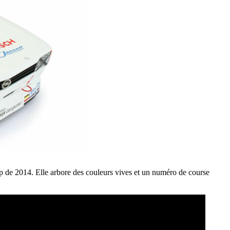
p de 2014. Elle arbore des couleurs vives et un numéro de course