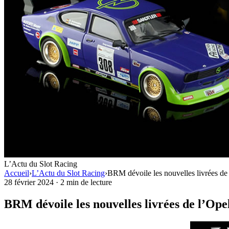
L’Actu du Slot Racing
Accueil
›
L’Actu du Slot Racing
›
BRM dévoile les nouvelles livrées de
28 février 2024
·
2 min de lecture
BRM dévoile les nouvelles livrées de l’Ope