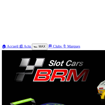
🏠
Accueil
📰
Actu
🏁
Clubs
🔖
Marques
🏎️
MAX