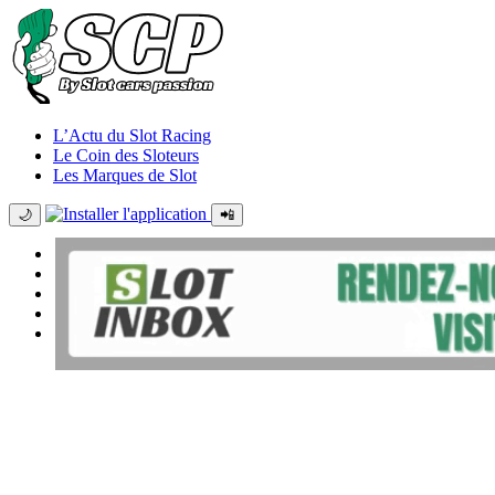
L’Actu du Slot Racing
Le Coin des Sloteurs
Les Marques de Slot
🌙
📲