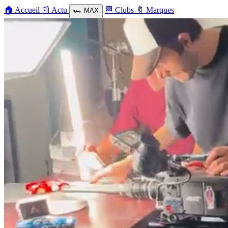
🏠
Accueil
📰
Actu
🏁
Clubs
🔖
Marques
🏎️
MAX