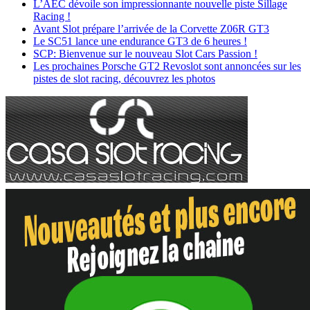
L’AEC dévoile son impressionnante nouvelle piste Sillage
Racing !
Avant Slot prépare l’arrivée de la Corvette Z06R GT3
Le SC51 lance une endurance GT3 de 6 heures !
SCP: Bienvenue sur le nouveau Slot Cars Passion !
Les prochaines Porsche GT2 Revoslot sont annoncées sur les
pistes de slot racing, découvrez les photos