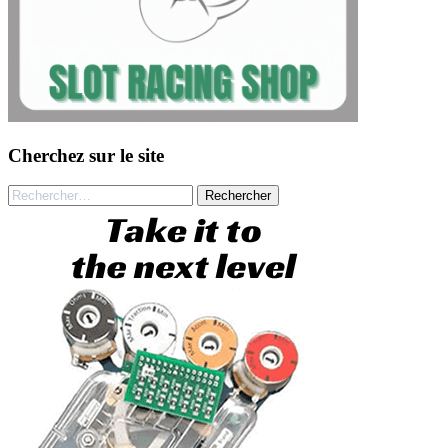
Cherchez sur le site
Rechercher :