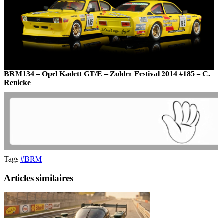
BRM134 – Opel Kadett GT/E – Zolder Festival 2014 #185 – C.
Renicke
Tags
#BRM
Articles similaires