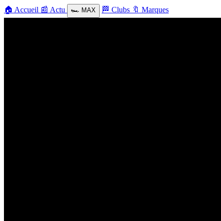
🏠
Accueil
📰
Actu
🏁
Clubs
🔖
Marques
🏎️
MAX