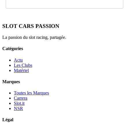
SLOT CARS PASSION
La passion du slot racing, partagée.
Catégories
Actu
Les Clubs
Matériel
Marques
Toutes les Marques
Carrera
Slot.it
NSR
Légal