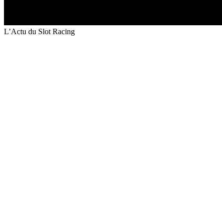
L’Actu du Slot Racing