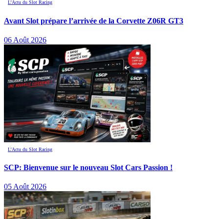
L’Actu du Slot Racing
Avant Slot prépare l’arrivée de la Corvette Z06R GT3
06 Août 2026
L’Actu du Slot Racing
SCP: Bienvenue sur le nouveau Slot Cars Passion !
05 Août 2026