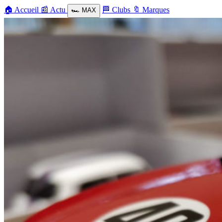
🏠
Accueil
📰
Actu
🏁
Clubs
🔖
Marques
🏎️
MAX