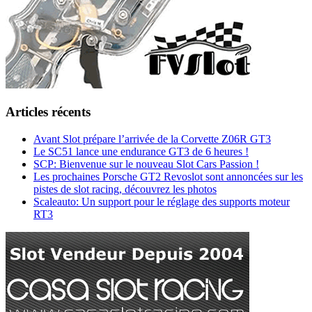
Articles récents
Avant Slot prépare l’arrivée de la Corvette Z06R GT3
Le SC51 lance une endurance GT3 de 6 heures !
SCP: Bienvenue sur le nouveau Slot Cars Passion !
Les prochaines Porsche GT2 Revoslot sont annoncées sur les
pistes de slot racing, découvrez les photos
Scaleauto: Un support pour le réglage des supports moteur
RT3