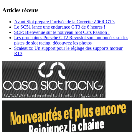
Articles récents
Avant Slot prépare l’arrivée de la Corvette Z06R GT3
Le SC51 lance une endurance GT3 de 6 heures !
SCP: Bienvenue sur le nouveau Slot Cars Passion !
Les prochaines Porsche GT2 Revoslot sont annoncées sur les
pistes de slot racing, découvrez les photos
Scaleauto: Un support pour le réglage des supports moteur
RT3