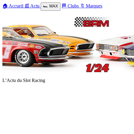
🏠
Accueil
📰
Actu
🏁
Clubs
🔖
Marques
🏎️
MAX
L’Actu du Slot Racing