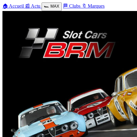
🏠
Accueil
📰
Actu
🏁
Clubs
🔖
Marques
🏎️
MAX