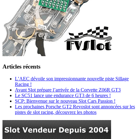
Articles récents
L’AEC dévoile son impressionnante nouvelle piste Sillage
Racing !
Avant Slot prépare l’arrivée de la Corvette Z06R GT3
Le SC51 lance une endurance GT3 de 6 heures !
SCP: Bienvenue sur le nouveau Slot Cars Passion !
Les prochaines Porsche GT2 Revoslot sont annoncées sur les
pistes de slot racing, découvrez les photos