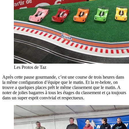
Les Protos de Taz
Après cette pause gourmande, c’est une course de trois heures dans
la même configuration d’équipe que le matin. Et la re-belote, on
trouve a quelques places prêt le même classement que le matin. A
noter de jolies bagarres à tous les étages du classement et ça toujours
dans un super esprit convivial et respectueux.