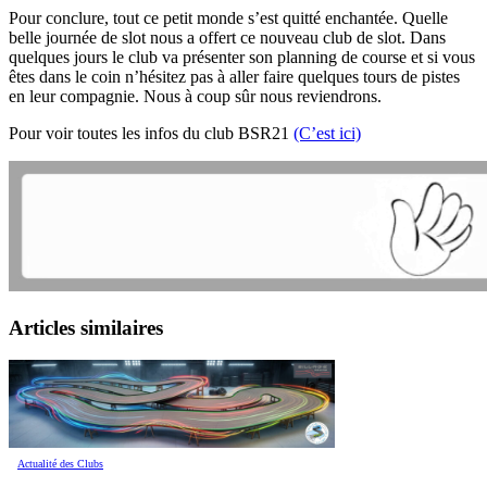
Pour conclure, tout ce petit monde s’est quitté enchantée. Quelle
belle journée de slot nous a offert ce nouveau club de slot. Dans
quelques jours le club va présenter son planning de course et si vous
êtes dans le coin n’hésitez pas à aller faire quelques tours de pistes
en leur compagnie. Nous à coup sûr nous reviendrons.
Pour voir toutes les infos du club BSR21
(C’est ici)
Articles similaires
Actualité des Clubs