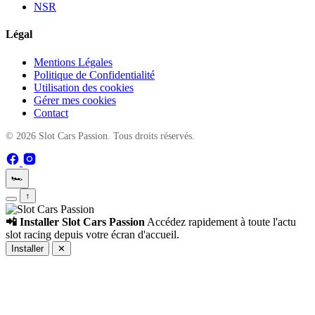
NSR
Légal
Mentions Légales
Politique de Confidentialité
Utilisation des cookies
Gérer mes cookies
Contact
© 2026 Slot Cars Passion. Tous droits réservés.
🏎️
↑
📲 Installer Slot Cars Passion
Accédez rapidement à toute l'actu
slot racing depuis votre écran d'accueil.
Installer
✕