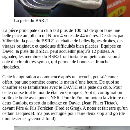
La piste du BSR21
La pièce principale du club fait plus de 100 m2 de quoi faire une
belle place au joli circuit Ninco 4 voies de 44 mètres. Dessinez par
Vilbrekin, la piste du BSR21 enchaîne de belles lignes droites, des
virages originaux et quelques difficultés bien placées. Equipée en
Davic, la piste du BSR21 peut accueillir jusqu’à 12 pilotes. A
signaler, les membres du BSR21 ont installé un petit coin salon à
côté du circuit très sympa, qui permet de bonnes et franche
rigolades.
Cette inauguration a commencé après un accueil, petit-déjeuner
offert, par une première course le matin d’une heure. De quoi se
chauffer et se familiariser avec le DAVIC et la piste du club. Pour
cette course tout le monde était en Groupe C Slot it, configuration
sortie de boite avec pneus NSR. Pour le Fun on notera la victoire de
deux Gaulois, expert du pilotage en Davic, (Jean Phi et Tictac),
devant Père & Fils Forézien (Fred et Greg). A noter et fait rare qu’un
certain Jacques B. n’a pas rechigné pour faire deux stop and go (de
quoi tester le système à fond)