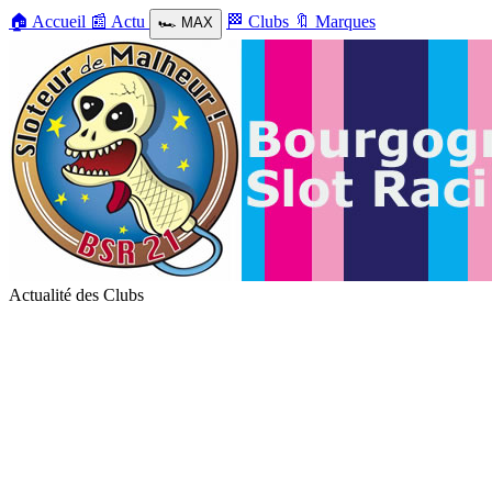
🏠
Accueil
📰
Actu
🏁
Clubs
🔖
Marques
🏎️
MAX
Actualité des Clubs