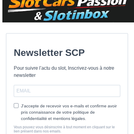
Newsletter SCP
Pour suivre l'actu du slot, Inscrivez-vous à notre
newsletter
J'accepte de recevoir vos e-mails et confirme avoir
pris connaissance de votre politique de
confidentialité et mentions légales.
Vous pouvez vous désinscrire à tout moment en cliquant sur le
lien présent dans nos emails.