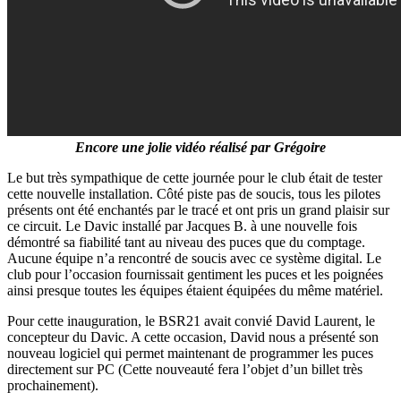
Encore une jolie vidéo réalisé par
Grégoire
Le but très sympathique de cette journée pour le club était de tester
cette nouvelle installation. Côté piste pas de soucis, tous les pilotes
présents ont été enchantés par le tracé et ont pris un grand plaisir sur
ce circuit. Le Davic installé par Jacques B. à une nouvelle fois
démontré sa fiabilité tant au niveau des puces que du comptage.
Aucune équipe n’a rencontré de soucis avec ce système digital. Le
club pour l’occasion fournissait gentiment les puces et les poignées
ainsi presque toutes les équipes étaient équipées du même matériel.
Pour cette inauguration, le BSR21 avait convié David Laurent, le
concepteur du Davic. A cette occasion, David nous a présenté son
nouveau logiciel qui permet maintenant de programmer les puces
directement sur PC (Cette nouveauté fera l’objet d’un billet très
prochainement).