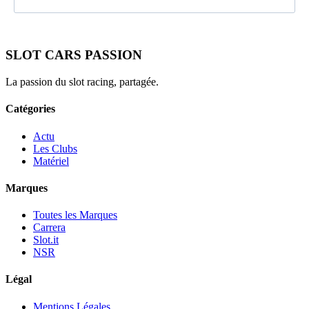
SLOT CARS PASSION
La passion du slot racing, partagée.
Catégories
Actu
Les Clubs
Matériel
Marques
Toutes les Marques
Carrera
Slot.it
NSR
Légal
Mentions Légales