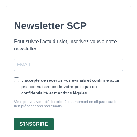
Newsletter SCP
Pour suivre l'actu du slot, Inscrivez-vous à notre
newsletter
J'accepte de recevoir vos e-mails et confirme avoir
pris connaissance de votre politique de
confidentialité et mentions légales.
Vous pouvez vous désinscrire à tout moment en cliquant sur le
lien présent dans nos emails.
S'INSCRIRE