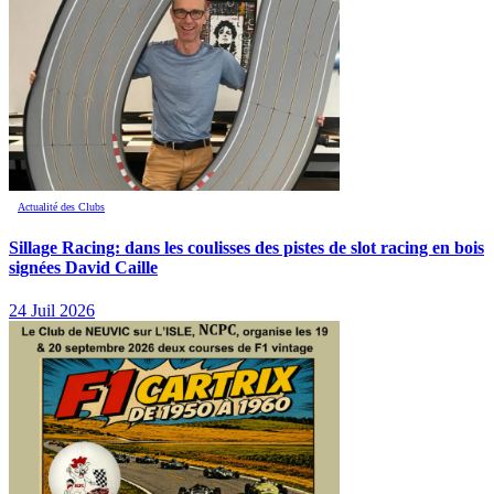
Actualité des Clubs
Sillage Racing: dans les coulisses des pistes de slot racing en bois
signées David Caille
24 Juil 2026