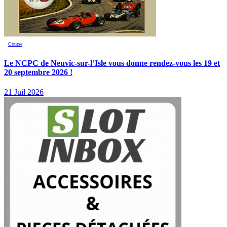
Course
Le NCPC de Neuvic-sur-l’Isle vous donne rendez-vous les 19 et
20 septembre 2026 !
21 Juil 2026