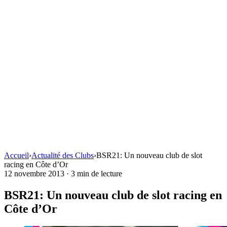
Accueil
›
Actualité des Clubs
›
BSR21: Un nouveau club de slot
racing en Côte d’Or
12 novembre 2013
·
3 min de lecture
BSR21: Un nouveau club de slot racing en
Côte d’Or