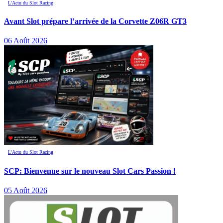
L’Actu du Slot Racing
Avant Slot prépare l’arrivée de la Corvette Z06R GT3
06 Août 2026
L’Actu du Slot Racing
SCP: Bienvenue sur le nouveau Slot Cars Passion !
05 Août 2026