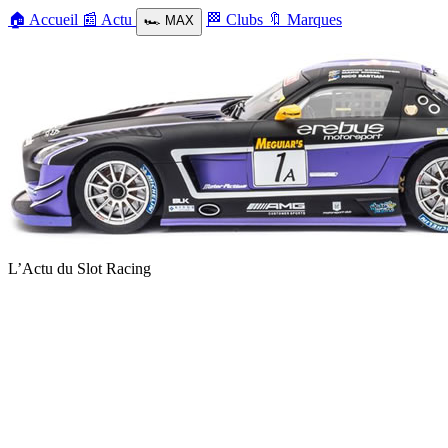
🏠
Accueil
📰
Actu
🏁
Clubs
🔖
Marques
🏎️
MAX
L’Actu du Slot Racing